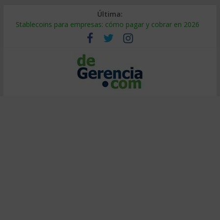
Última:
Stablecoins para empresas: cómo pagar y cobrar en 2026
Despido silencioso: qué es y por qué sale tan caro
IA en selección de personal: cómo auditarla a tiempo
Trabajo forzoso en la cadena de suministro: qué hacer
Mercado hispano de EE. UU.: cómo segmentarlo y venderle