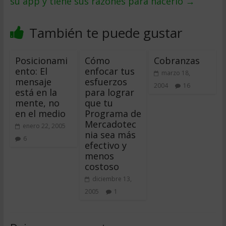
su app y tiene sus razones para hacerlo
→
También te puede gustar
Posicionami
Cómo
Cobranzas
ento: El
enfocar tus
marzo 18,
mensaje
esfuerzos
2004
16
está en la
para lograr
mente, no
que tu
en el medio
Programa de
Mercadotec
enero 22, 2005
nia sea más
6
efectivo y
menos
costoso
diciembre 13,
2005
1