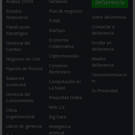
deGerencia
Análisis DOFA
familiares
Estados
Plan de negocios
Sobre deGerencia
Financieros
PYME
Contactar a
Planificación
Startups
deGerencia
Estratégica
Economia
Escribir en
Gerencia del
Colaborativa
deGerencia
Cambio
Criptomonedas
Aliados
Negocios en USA
deGerencia
Comercio
Fijación de Precios
Electrónico
TecnoGerencia.co
Balanced
m
Computación en
Scorecard
La Nube
Su Privacidad
Gerencia del
Privacidad Online
Conocimiento
Web 2.0
Clima
organizacional
Big Data
Libros de gerencia
Inteligencia
Artificial