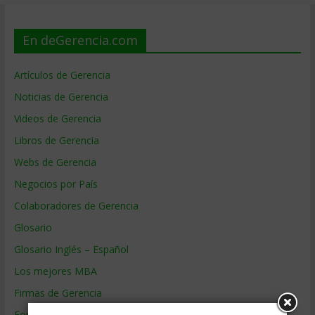
En deGerencia.com
Artículos de Gerencia
Noticias de Gerencia
Videos de Gerencia
Libros de Gerencia
Webs de Gerencia
Negocios por País
Colaboradores de Gerencia
Glosario
Glosario Inglés – Español
Los mejores MBA
Firmas de Gerencia
Formación de Gerencia