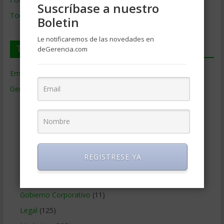
Suscríbase a nuestro
Todos los Temas
Boletin
Le notificaremos de las novedades en
Temas de Gerencia
deGerencia.com
Empresas de Gerencia
(38)
Gerencia
(9.477)
Ciencias Económicas
(80)
Contabilidad
(466)
Educacion Gerencial
(454)
Estrategia Empresarial
(304)
REGISTRESE YA
Finanzas Corporativas
(748)
Gerencia social y ambiental
(223)
Gobierno Corporativo
(11)
Legal
(125)