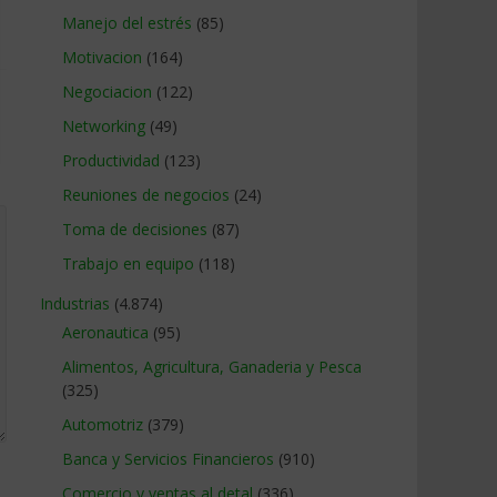
Manejo del estrés
(85)
Motivacion
(164)
Negociacion
(122)
Networking
(49)
Productividad
(123)
Reuniones de negocios
(24)
Toma de decisiones
(87)
Trabajo en equipo
(118)
Industrias
(4.874)
Aeronautica
(95)
Alimentos, Agricultura, Ganaderia y Pesca
(325)
Automotriz
(379)
Banca y Servicios Financieros
(910)
Comercio y ventas al detal
(336)