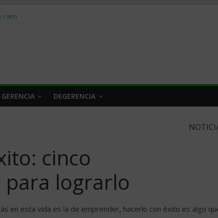
obrar en 2026
n caro
 a tiempo
 qué hacer
rlo y venderle
 GERENCIA
DEGERENCIA
NOTICI
ito: cinco
para lograrlo
s en esta vida es la de emprender, hacerlo con éxito es algo qu