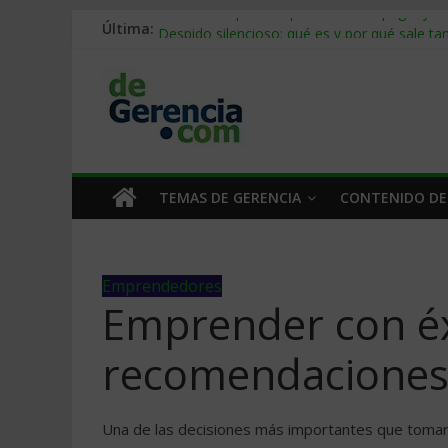
Última:
Stablecoins para empresas: cómo pagar y c
Despido silencioso: qué es y por qué sale ta
IA en selección de personal: cómo auditarla
Trabajo forzoso en la cadena de suministro:
Mercado hispano de EE. UU.: cómo segmenta
TEMAS DE GERENCIA
CONTENIDO DE
Emprendedores
Emprender con éx
recomendaciones 
Una de las decisiones más importantes que tomará