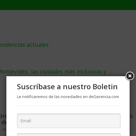
tendencias actuales
ontevideo, las ciudades más inclusivas y
Suscríbase a nuestro Boletin
Le notificaremos de las novedades en deGerencia.com
rendedores y la
A la caza de oportunidades
 de proyectos
junio 19, 2014
1
, 2006
4