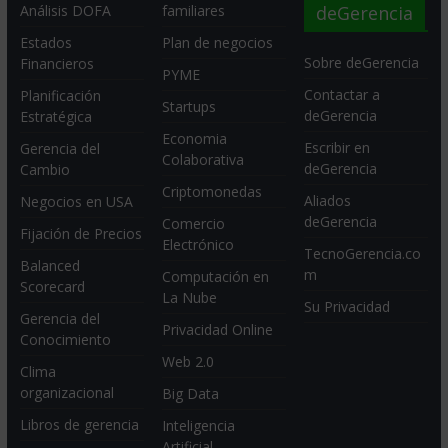
deGerencia
Análisis DOFA
familiares
Estados
Plan de negocios
Sobre deGerencia
Financieros
PYME
Contactar a
Planificación
Startups
deGerencia
Estratégica
Economia
Escribir en
Gerencia del
Colaborativa
deGerencia
Cambio
Criptomonedas
Aliados
Negocios en USA
deGerencia
Comercio
Fijación de Precios
Electrónico
TecnoGerencia.co
Balanced
m
Computación en
Scorecard
La Nube
Su Privacidad
Gerencia del
Privacidad Online
Conocimiento
Web 2.0
Clima
organizacional
Big Data
Libros de gerencia
Inteligencia
Artificial