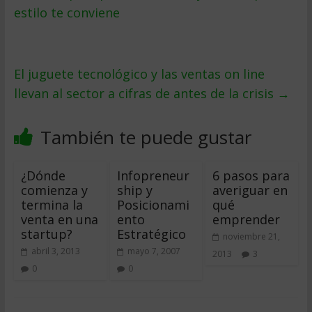
estilo te conviene
El juguete tecnológico y las ventas on line
llevan al sector a cifras de antes de la crisis
→
También te puede gustar
¿Dónde
Infopreneur
6 pasos para
comienza y
ship y
averiguar en
termina la
Posicionami
qué
venta en una
ento
emprender
startup?
Estratégico
noviembre 21,
abril 3, 2013
mayo 7, 2007
2013
3
0
0