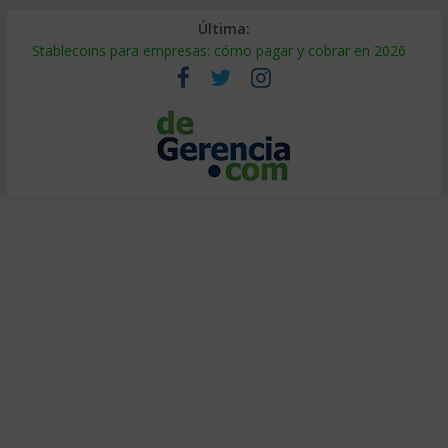
Última:
Stablecoins para empresas: cómo pagar y cobrar en 2026
Despido silencioso: qué es y por qué sale tan caro
IA en selección de personal: cómo auditarla a tiempo
Trabajo forzoso en la cadena de suministro: qué hacer
Mercado hispano de EE. UU.: cómo segmentarlo y venderle