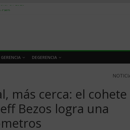
obrar en 2026
n caro
 a tiempo
 qué hacer
rlo y venderle
 GERENCIA
DEGERENCIA
NOTICI
l, más cerca: el cohete
eff Bezos logra una
lómetros