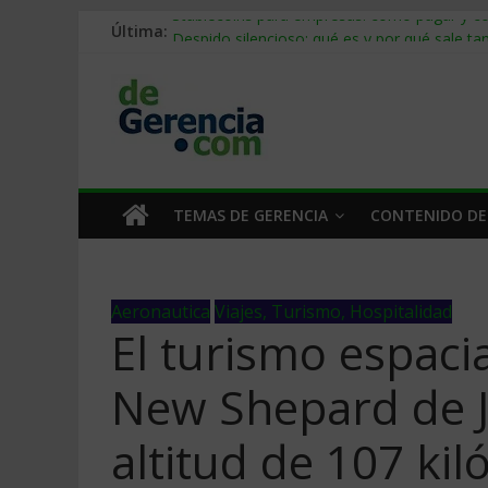
Última:
Stablecoins para empresas: cómo pagar y c
Despido silencioso: qué es y por qué sale ta
IA en selección de personal: cómo auditarla
Trabajo forzoso en la cadena de suministro:
Mercado hispano de EE. UU.: cómo segmenta
TEMAS DE GERENCIA
CONTENIDO DE
Aeronautica
Viajes, Turismo, Hospitalidad
El turismo espacia
New Shepard de J
altitud de 107 ki