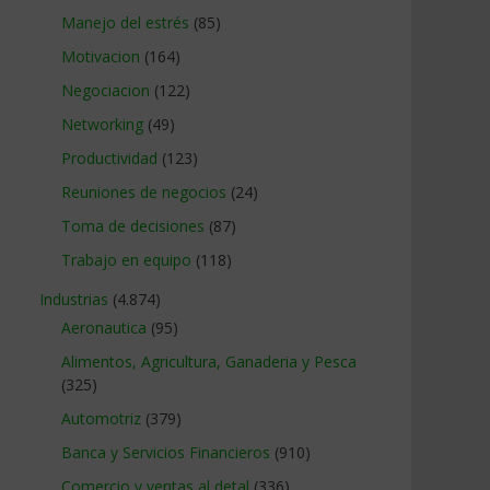
Manejo del estrés
(85)
Motivacion
(164)
Negociacion
(122)
Networking
(49)
Productividad
(123)
Reuniones de negocios
(24)
Toma de decisiones
(87)
Trabajo en equipo
(118)
Industrias
(4.874)
Aeronautica
(95)
Alimentos, Agricultura, Ganaderia y Pesca
(325)
Automotriz
(379)
Banca y Servicios Financieros
(910)
Comercio y ventas al detal
(336)