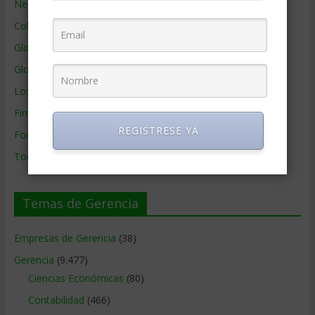
Negocios por País
Colaboradores de Gerencia
Glosario
Glosario Inglés – Español
Los mejores MBA
Firmas de Gerencia
REGISTRESE YA
Formación de Gerencia
Todos los Temas
Temas de Gerencia
Empresas de Gerencia
(38)
Gerencia
(9.477)
Ciencias Económicas
(80)
Contabilidad
(466)