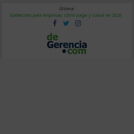
Última:
Stablecoins para empresas: cómo pagar y cobrar en 2026
Despido silencioso: qué es y por qué sale tan caro
IA en selección de personal: cómo auditarla a tiempo
Trabajo forzoso en la cadena de suministro: qué hacer
Mercado hispano de EE. UU.: cómo segmentarlo y venderle