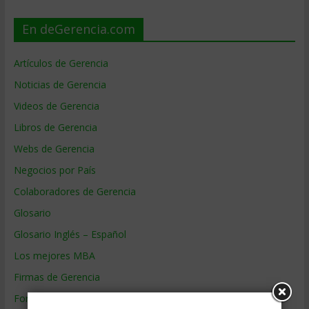
En deGerencia.com
Artículos de Gerencia
Noticias de Gerencia
Videos de Gerencia
Libros de Gerencia
Webs de Gerencia
Negocios por País
Colaboradores de Gerencia
Glosario
Glosario Inglés – Español
Los mejores MBA
Firmas de Gerencia
Formación de Gerencia