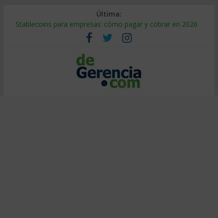
Última:
Stablecoins para empresas: cómo pagar y cobrar en 2026
Despido silencioso: qué es y por qué sale tan caro
IA en selección de personal: cómo auditarla a tiempo
Trabajo forzoso en la cadena de suministro: qué hacer
Mercado hispano de EE. UU.: cómo segmentarlo y venderle