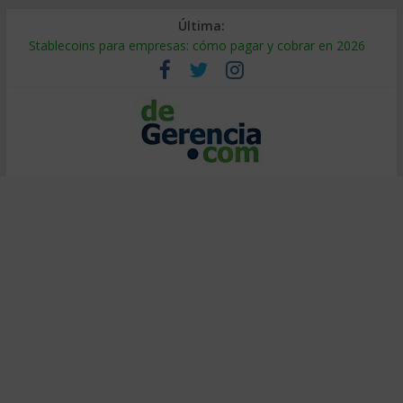
Última:
Stablecoins para empresas: cómo pagar y cobrar en 2026
Despido silencioso: qué es y por qué sale tan caro
IA en selección de personal: cómo auditarla a tiempo
Trabajo forzoso en la cadena de suministro: qué hacer
Mercado hispano de EE. UU.: cómo segmentarlo y venderle