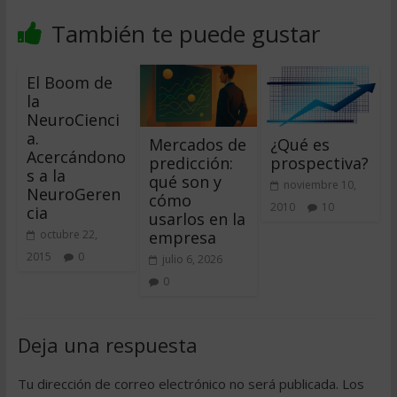
También te puede gustar
El Boom de
la
NeuroCienci
a.
Mercados de
¿Qué es
Acercándono
predicción:
prospectiva?
s a la
qué son y
noviembre 10,
NeuroGeren
cómo
2010
10
cia
usarlos en la
empresa
octubre 22,
2015
0
julio 6, 2026
0
Deja una respuesta
Tu dirección de correo electrónico no será publicada.
Los