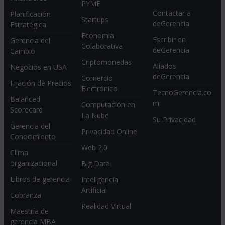
PYME
Contactar a
Planificación
Startups
deGerencia
Estratégica
Economia
Escribir en
Gerencia del
Colaborativa
deGerencia
Cambio
Criptomonedas
Aliados
Negocios en USA
deGerencia
Comercio
Fijación de Precios
Electrónico
TecnoGerencia.co
Balanced
m
Computación en
Scorecard
La Nube
Su Privacidad
Gerencia del
Privacidad Online
Conocimiento
Web 2.0
Clima
organizacional
Big Data
Libros de gerencia
Inteligencia
Artificial
Cobranza
Realidad Virtual
Maestría de
gerencia MBA