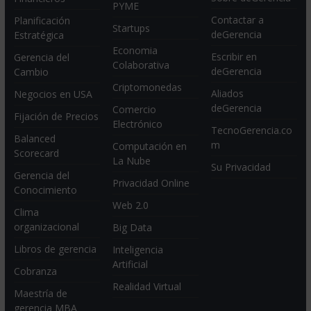
PYME
Contactar a
Planificación
Startups
deGerencia
Estratégica
Economia
Escribir en
Gerencia del
Colaborativa
deGerencia
Cambio
Criptomonedas
Aliados
Negocios en USA
deGerencia
Comercio
Fijación de Precios
Electrónico
TecnoGerencia.co
Balanced
m
Computación en
Scorecard
La Nube
Su Privacidad
Gerencia del
Privacidad Online
Conocimiento
Web 2.0
Clima
organizacional
Big Data
Libros de gerencia
Inteligencia
Artificial
Cobranza
Realidad Virtual
Maestría de
gerencia MBA