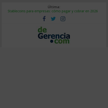
Última:
Stablecoins para empresas: cómo pagar y cobrar en 2026
Despido silencioso: qué es y por qué sale tan caro
IA en selección de personal: cómo auditarla a tiempo
Trabajo forzoso en la cadena de suministro: qué hacer
Mercado hispano de EE. UU.: cómo segmentarlo y venderle