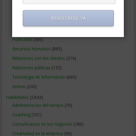
Métodos Gerenciales
(280)
Negocios Internacionales
(2.257)
REGISTRESE YA
Negocios Online
(1.405)
Operaciones y Logística
(172)
Publicidad
(306)
Recursos Humanos
(865)
Relaciones con los clientes
(219)
Relaciones publicas
(132)
Tecnologia de Informacion
(665)
Ventas
(242)
Habilidades
(2.843)
Administracion del tiempo
(70)
Coaching
(101)
Comunicacion en los negocios
(180)
Creatividad en la empresa
(96)