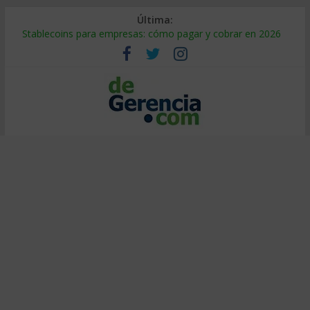
Última:
Stablecoins para empresas: cómo pagar y cobrar en 2026
Despido silencioso: qué es y por qué sale tan caro
IA en selección de personal: cómo auditarla a tiempo
Trabajo forzoso en la cadena de suministro: qué hacer
Mercado hispano de EE. UU.: cómo segmentarlo y venderle