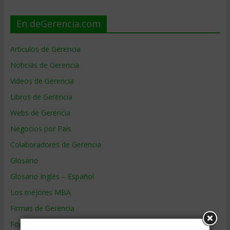
En deGerencia.com
Artículos de Gerencia
Noticias de Gerencia
Videos de Gerencia
Libros de Gerencia
Webs de Gerencia
Negocios por País
Colaboradores de Gerencia
Glosario
Glosario Inglés – Español
Los mejores MBA
Firmas de Gerencia
Formación de Gerencia