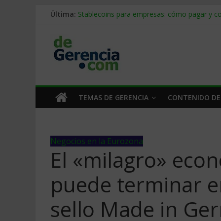
Última:
Stablecoins para empresas: cómo pagar y c
Despido silencioso: qué es y por qué sale ta
IA en selección de personal: cómo auditarla
Trabajo forzoso en la cadena de suministro:
Mercado hispano de EE. UU.: cómo segmenta
TEMAS DE GERENCIA
CONTENIDO DE
Negocios en la Eurozona
El «milagro» eco
puede terminar en
sello Made in Ge