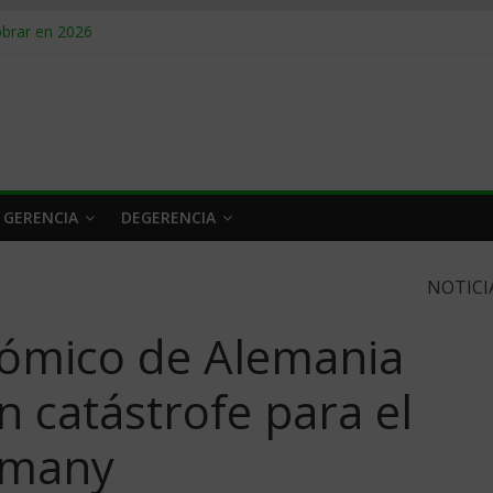
obrar en 2026
n caro
 a tiempo
 qué hacer
rlo y venderle
 GERENCIA
DEGERENCIA
NOTICI
nómico de Alemania
 catástrofe para el
rmany