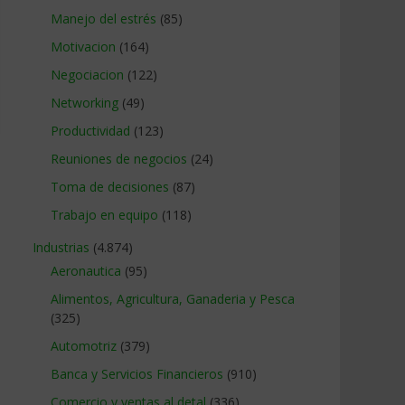
Manejo del estrés
(85)
Motivacion
(164)
Negociacion
(122)
Networking
(49)
Productividad
(123)
Reuniones de negocios
(24)
Toma de decisiones
(87)
Trabajo en equipo
(118)
Industrias
(4.874)
Aeronautica
(95)
Alimentos, Agricultura, Ganaderia y Pesca
(325)
Automotriz
(379)
Banca y Servicios Financieros
(910)
Comercio y ventas al detal
(336)