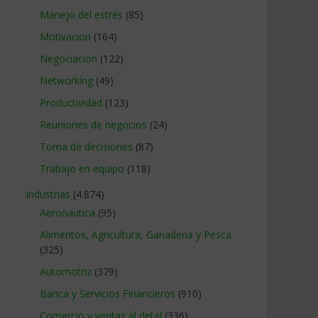
Manejo del estrés
(85)
Motivacion
(164)
Negociacion
(122)
Networking
(49)
Productividad
(123)
Reuniones de negocios
(24)
Toma de decisiones
(87)
Trabajo en equipo
(118)
Industrias
(4.874)
Aeronautica
(95)
Alimentos, Agricultura, Ganaderia y Pesca
(325)
Automotriz
(379)
Banca y Servicios Financieros
(910)
Comercio y ventas al detal
(336)