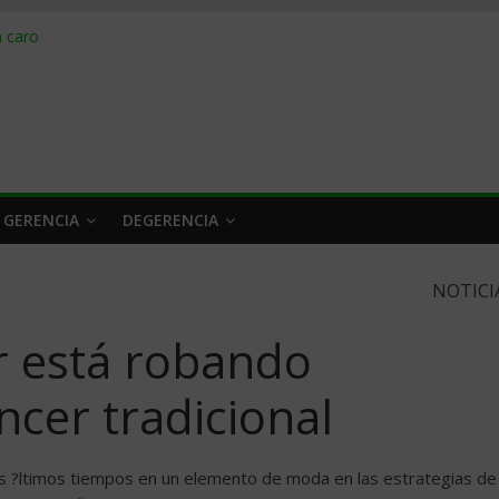
obrar en 2026
n caro
 a tiempo
 qué hacer
rlo y venderle
 GERENCIA
DEGERENCIA
NOTICI
r está robando
ncer tradicional
los ?ltimos tiempos en un elemento de moda en las estrategias de