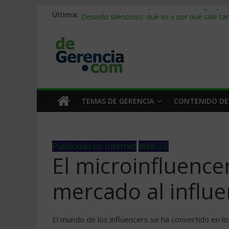
Última:
Stablecoins para empresas: cómo pagar y c
Despido silencioso: qué es y por qué sale ta
IA en selección de personal: cómo auditarla
Trabajo forzoso en la cadena de suministro:
Mercado hispano de EE. UU.: cómo segmenta
TEMAS DE GERENCIA
CONTENIDO DE
Publicidad en Internet
Web 2.0
El microinfluence
mercado al influe
El mundo de los influencers se ha convertido en 