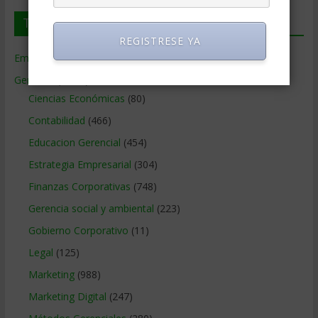
Temas de Gerencia
REGISTRESE YA
Empresas de Gerencia
(38)
Gerencia
(9.477)
Ciencias Económicas
(80)
Contabilidad
(466)
Educacion Gerencial
(454)
Estrategia Empresarial
(304)
Finanzas Corporativas
(748)
Gerencia social y ambiental
(223)
Gobierno Corporativo
(11)
Legal
(125)
Marketing
(988)
Marketing Digital
(247)