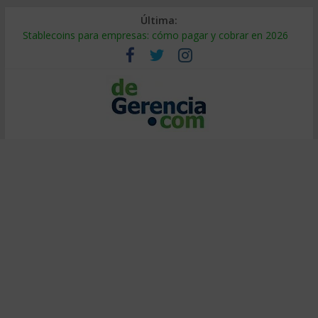
Última:
Stablecoins para empresas: cómo pagar y cobrar en 2026
Despido silencioso: qué es y por qué sale tan caro
IA en selección de personal: cómo auditarla a tiempo
Trabajo forzoso en la cadena de suministro: qué hacer
Mercado hispano de EE. UU.: cómo segmentarlo y venderle