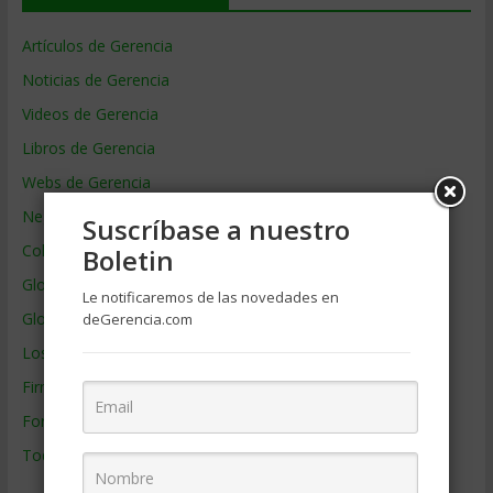
Artículos de Gerencia
Noticias de Gerencia
Videos de Gerencia
Libros de Gerencia
Webs de Gerencia
Negocios por País
Suscríbase a nuestro
Colaboradores de Gerencia
Boletin
Glosario
Le notificaremos de las novedades en
Glosario Inglés – Español
deGerencia.com
Los mejores MBA
Firmas de Gerencia
Formación de Gerencia
Todos los Temas