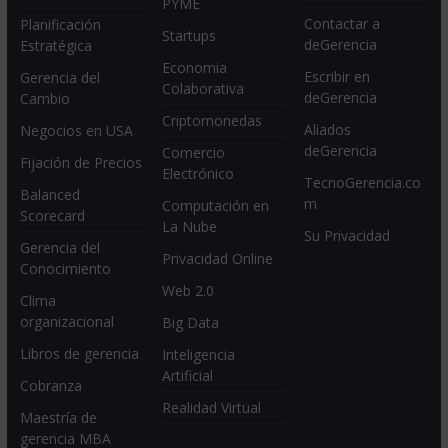
PYME
Contactar a
Planificación
Startups
deGerencia
Estratégica
Economia
Escribir en
Gerencia del
Colaborativa
deGerencia
Cambio
Criptomonedas
Aliados
Negocios en USA
deGerencia
Comercio
Fijación de Precios
Electrónico
TecnoGerencia.co
Balanced
m
Computación en
Scorecard
La Nube
Su Privacidad
Gerencia del
Privacidad Online
Conocimiento
Web 2.0
Clima
organizacional
Big Data
Libros de gerencia
Inteligencia
Artificial
Cobranza
Realidad Virtual
Maestría de
gerencia MBA