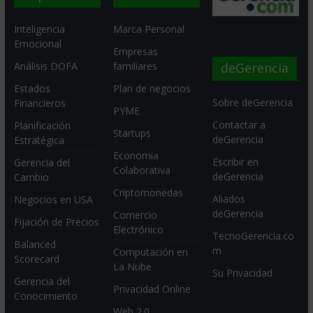
Inteligencia
Marca Personal
Emocional
Empresas
deGerencia
Análisis DOFA
familiares
Estados
Plan de negocios
Sobre deGerencia
Financieros
PYME
Contactar a
Planificación
Startups
deGerencia
Estratégica
Economia
Escribir en
Gerencia del
Colaborativa
deGerencia
Cambio
Criptomonedas
Aliados
Negocios en USA
deGerencia
Comercio
Fijación de Precios
Electrónico
TecnoGerencia.co
Balanced
m
Computación en
Scorecard
La Nube
Su Privacidad
Gerencia del
Privacidad Online
Conocimiento
Web 2.0