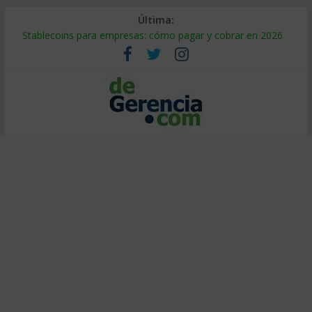
Última:
Stablecoins para empresas: cómo pagar y cobrar en 2026
Despido silencioso: qué es y por qué sale tan caro
IA en selección de personal: cómo auditarla a tiempo
Trabajo forzoso en la cadena de suministro: qué hacer
Mercado hispano de EE. UU.: cómo segmentarlo y venderle