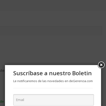
ste navegador para la próxima vez que comente.
Suscríbase a nuestro Boletin
Le notificaremos de las novedades en deGerencia.com
de cómo se procesan los datos de tus comentarios
.