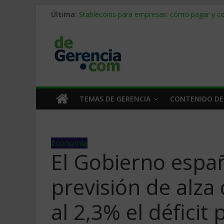
Última:
Stablecoins para empresas: cómo pagar y c
Despido silencioso: qué es y por qué sale ta
IA en selección de personal: cómo auditarla
Trabajo forzoso en la cadena de suministro:
Mercado hispano de EE. UU.: cómo segmenta
TEMAS DE GERENCIA
CONTENIDO DE
Economía
El Gobierno españ
previsión de alza 
al 2,3% el déficit