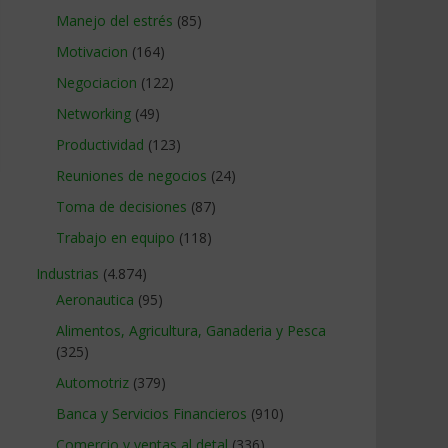
Manejo del estrés
(85)
Motivacion
(164)
Negociacion
(122)
Networking
(49)
Productividad
(123)
Reuniones de negocios
(24)
Toma de decisiones
(87)
Trabajo en equipo
(118)
Industrias
(4.874)
Aeronautica
(95)
Alimentos, Agricultura, Ganaderia y Pesca
(325)
Automotriz
(379)
Banca y Servicios Financieros
(910)
Comercio y ventas al detal
(336)