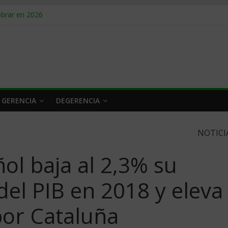
obrar en 2026
n caro
 a tiempo
 qué hacer
rlo y venderle
 GERENCIA
DEGERENCIA
NOTICI
ol baja al 2,3% su
del PIB en 2018 y eleva
 por Cataluña