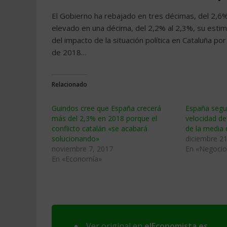
El Gobierno ha rebajado en tres décimas, del 2,6%
elevado en una décima, del 2,2% al 2,3%, su estim
del impacto de la situación política en Cataluña p
de 2018…
Relacionado
Guindos cree que España crecerá
España segui
más del 2,3% en 2018 porque el
velocidad de
conflicto catalán «se acabará
de la media 
solucionando»
diciembre 21
noviembre 7, 2017
En «Negocio
En «Economía»
Ver original en
elEconomista.es