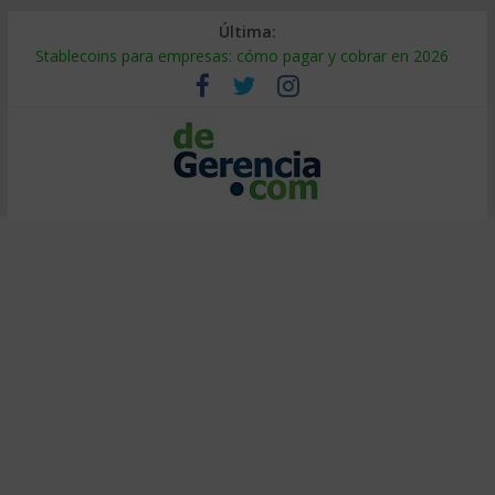
Última:
Stablecoins para empresas: cómo pagar y cobrar en 2026
Despido silencioso: qué es y por qué sale tan caro
IA en selección de personal: cómo auditarla a tiempo
Trabajo forzoso en la cadena de suministro: qué hacer
Mercado hispano de EE. UU.: cómo segmentarlo y venderle