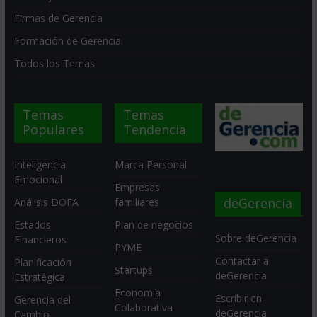
Firmas de Gerencia
Formación de Gerencia
Todos los Temas
Temas
Temas
Populares
Tendencia
Inteligencia
Marca Personal
Emocional
Empresas
deGerencia
Análisis DOFA
familiares
Estados
Plan de negocios
Sobre deGerencia
Financieros
PYME
Contactar a
Planificación
Startups
deGerencia
Estratégica
Economia
Escribir en
Gerencia del
Colaborativa
deGerencia
Cambio