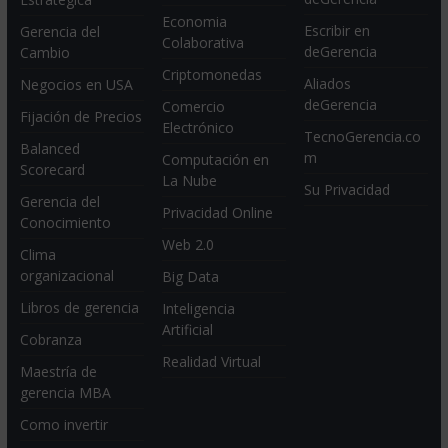
Economia
Escribir en
Gerencia del
Colaborativa
deGerencia
Cambio
Criptomonedas
Aliados
Negocios en USA
deGerencia
Comercio
Fijación de Precios
Electrónico
TecnoGerencia.co
Balanced
m
Computación en
Scorecard
La Nube
Su Privacidad
Gerencia del
Privacidad Online
Conocimiento
Web 2.0
Clima
organizacional
Big Data
Libros de gerencia
Inteligencia
Artificial
Cobranza
Realidad Virtual
Maestría de
gerencia MBA
Como invertir