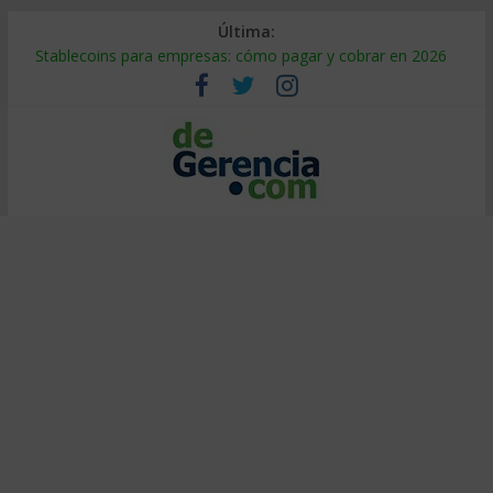
Última:
Stablecoins para empresas: cómo pagar y cobrar en 2026
Despido silencioso: qué es y por qué sale tan caro
IA en selección de personal: cómo auditarla a tiempo
Trabajo forzoso en la cadena de suministro: qué hacer
Mercado hispano de EE. UU.: cómo segmentarlo y venderle