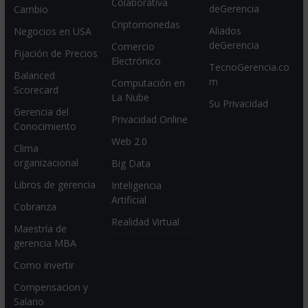
Colaborativa
deGerencia
Cambio
Criptomonedas
Aliados
Negocios en USA
deGerencia
Comercio
Fijación de Precios
Electrónico
TecnoGerencia.co
Balanced
m
Computación en
Scorecard
La Nube
Su Privacidad
Gerencia del
Privacidad Online
Conocimiento
Web 2.0
Clima
organizacional
Big Data
Libros de gerencia
Inteligencia
Artificial
Cobranza
Realidad Virtual
Maestría de
gerencia MBA
Como invertir
Compensacion y
Salario