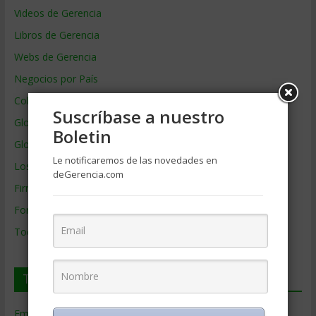
Videos de Gerencia
Libros de Gerencia
Webs de Gerencia
Negocios por País
Colaboradores de Gerencia
Suscríbase a nuestro
Glosario
Boletin
Glosario Inglés – Español
Le notificaremos de las novedades en
Los mejores MBA
deGerencia.com
Firmas de Gerencia
Formación de Gerencia
Todos los Temas
Temas de Gerencia
Empresas de Gerencia
(38)