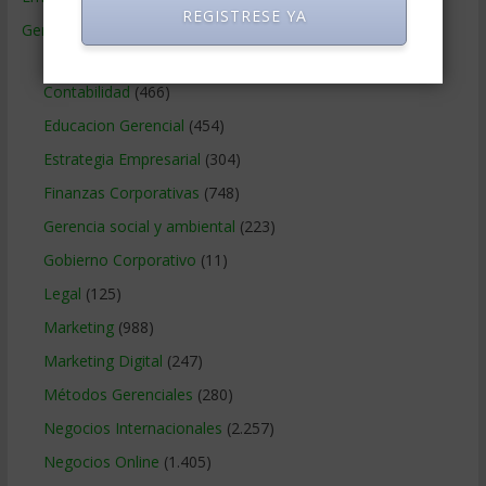
REGISTRESE YA
Gerencia
(9.477)
Ciencias Económicas
(80)
Contabilidad
(466)
Educacion Gerencial
(454)
Estrategia Empresarial
(304)
Finanzas Corporativas
(748)
Gerencia social y ambiental
(223)
Gobierno Corporativo
(11)
Legal
(125)
Marketing
(988)
Marketing Digital
(247)
Métodos Gerenciales
(280)
Negocios Internacionales
(2.257)
Negocios Online
(1.405)