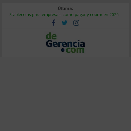
Última:
Stablecoins para empresas: cómo pagar y cobrar en 2026
Despido silencioso: qué es y por qué sale tan caro
IA en selección de personal: cómo auditarla a tiempo
Trabajo forzoso en la cadena de suministro: qué hacer
Mercado hispano de EE. UU.: cómo segmentarlo y venderle