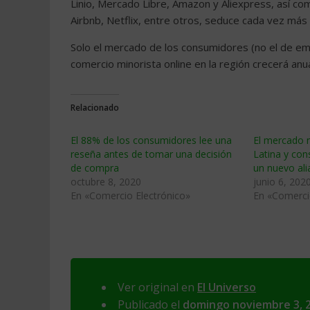
Linio, Mercado Libre, Amazon y Aliexpress, así c
Airbnb, Netflix, entre otros, seduce cada vez más
Solo el mercado de los consumidores (no el de em
comercio minorista online en la región crecerá a
Relacionado
El 88% de los consumidores lee una
El mercado n
reseña antes de tomar una decisión
Latina y co
de compra
un nuevo al
octubre 8, 2020
junio 6, 202
En «Comercio Electrónico»
En «Comerci
Ver original en
El Universo
Publicado el
domingo noviembre 3, 