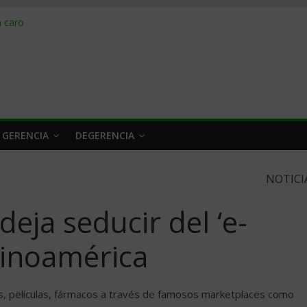
obrar en 2026
n caro
 a tiempo
 qué hacer
rlo y venderle
 GERENCIA
DEGERENCIA
NOTICI
eja seducir del ‘e-
inoamérica
os, películas, fármacos a través de famosos marketplaces como