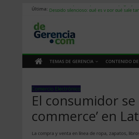
Última:
Stablecoins para empresas: cómo pagar y c
Despido silencioso: qué es y por qué sale ta
IA en selección de personal: cómo auditarla
Trabajo forzoso en la cadena de suministro:
Mercado hispano de EE. UU.: cómo segmenta
TEMAS DE GERENCIA
CONTENIDO DE
Comercio Electrónico
El consumidor se d
commerce’ en Lat
La compra y venta en línea de ropa, zapatos, libr