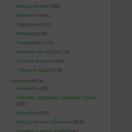
Manejo del estrés
(85)
Motivacion
(164)
Negociacion
(122)
Networking
(49)
Productividad
(123)
Reuniones de negocios
(24)
Toma de decisiones
(87)
Trabajo en equipo
(118)
Industrias
(4.874)
Aeronautica
(95)
Alimentos, Agricultura, Ganaderia y Pesca
(325)
Automotriz
(379)
Banca y Servicios Financieros
(910)
Comercio y ventas al detal
(336)