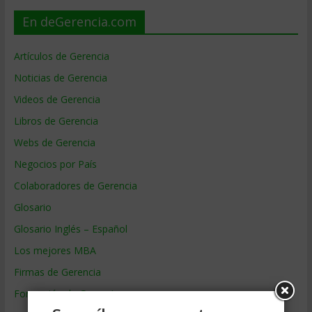
En deGerencia.com
Artículos de Gerencia
Noticias de Gerencia
Videos de Gerencia
Libros de Gerencia
Webs de Gerencia
Negocios por País
Colaboradores de Gerencia
Glosario
Glosario Inglés – Español
Los mejores MBA
Firmas de Gerencia
Formación de Gerencia