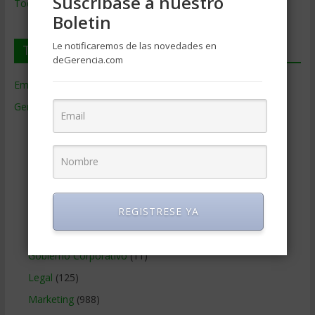
Suscríbase a nuestro
Todos los Temas
Boletin
Le notificaremos de las novedades en
Temas de Gerencia
deGerencia.com
Empresas de Gerencia
(38)
Gerencia
(9.477)
Ciencias Económicas
(80)
Contabilidad
(466)
Educacion Gerencial
(454)
Estrategia Empresarial
(304)
REGISTRESE YA
Finanzas Corporativas
(748)
Gerencia social y ambiental
(223)
Gobierno Corporativo
(11)
Legal
(125)
Marketing
(988)