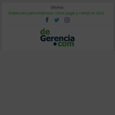
Última:
Stablecoins para empresas: cómo pagar y cobrar en 2026
Despido silencioso: qué es y por qué sale tan caro
IA en selección de personal: cómo auditarla a tiempo
Trabajo forzoso en la cadena de suministro: qué hacer
Mercado hispano de EE. UU.: cómo segmentarlo y venderle