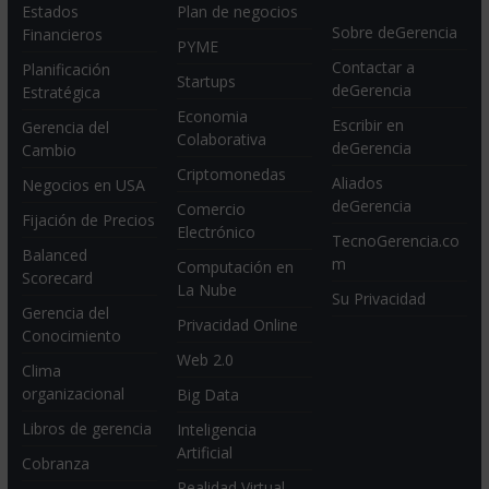
Estados
Plan de negocios
Sobre deGerencia
Financieros
PYME
Contactar a
Planificación
Startups
deGerencia
Estratégica
Economia
Escribir en
Gerencia del
Colaborativa
deGerencia
Cambio
Criptomonedas
Aliados
Negocios en USA
deGerencia
Comercio
Fijación de Precios
Electrónico
TecnoGerencia.co
Balanced
m
Computación en
Scorecard
La Nube
Su Privacidad
Gerencia del
Privacidad Online
Conocimiento
Web 2.0
Clima
organizacional
Big Data
Libros de gerencia
Inteligencia
Artificial
Cobranza
Realidad Virtual