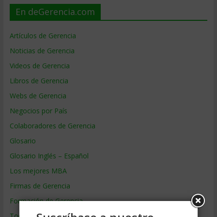
En deGerencia.com
Artículos de Gerencia
Noticias de Gerencia
Videos de Gerencia
Libros de Gerencia
Webs de Gerencia
Negocios por País
Colaboradores de Gerencia
Glosario
Glosario Inglés – Español
Los mejores MBA
Firmas de Gerencia
Formación de Gerencia
Todos los Temas