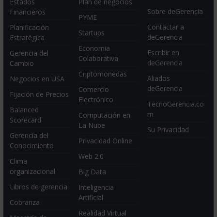
Estados
Plan de negocios
Sobre deGerencia
Financieros
PYME
Contactar a
Planificación
Startups
deGerencia
Estratégica
Economia
Escribir en
Gerencia del
Colaborativa
deGerencia
Cambio
Criptomonedas
Aliados
Negocios en USA
deGerencia
Comercio
Fijación de Precios
Electrónico
TecnoGerencia.co
Balanced
m
Computación en
Scorecard
La Nube
Su Privacidad
Gerencia del
Privacidad Online
Conocimiento
Web 2.0
Clima
organizacional
Big Data
Libros de gerencia
Inteligencia
Artificial
Cobranza
Realidad Virtual