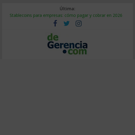
Última:
Stablecoins para empresas: cómo pagar y cobrar en 2026
Despido silencioso: qué es y por qué sale tan caro
IA en selección de personal: cómo auditarla a tiempo
Trabajo forzoso en la cadena de suministro: qué hacer
Mercado hispano de EE. UU.: cómo segmentarlo y venderle