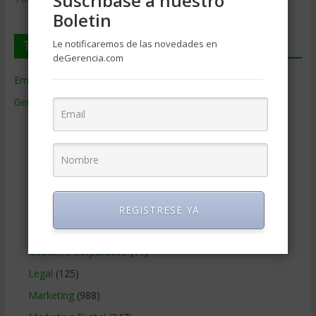
Suscríbase a nuestro
Boletin
Temas de Gerencia
Le notificaremos de las novedades en
deGerencia.com
Empresas de Gerencia
(38)
Gerencia
(9.477)
Ciencias Económicas
(80)
Contabilidad
(466)
Educacion Gerencial
(454)
Estrategia Empresarial
(304)
Finanzas Corporativas
(748)
REGISTRESE YA
Gerencia social y ambiental
(223)
Gobierno Corporativo
(11)
Legal
(125)
Marketing
(988)