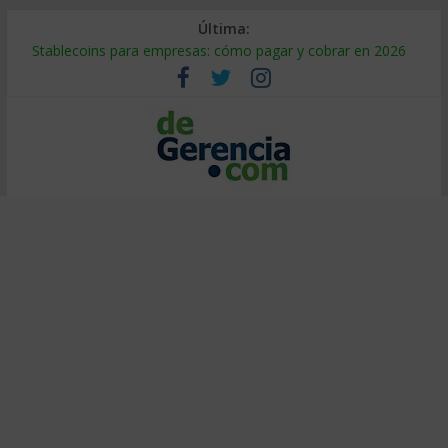
Última:
Stablecoins para empresas: cómo pagar y cobrar en 2026
Despido silencioso: qué es y por qué sale tan caro
IA en selección de personal: cómo auditarla a tiempo
Trabajo forzoso en la cadena de suministro: qué hacer
Mercado hispano de EE. UU.: cómo segmentarlo y venderle