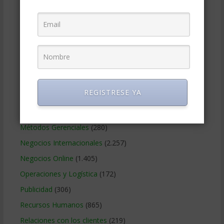
Educacion Gerencial
(454)
Estrategia Empresarial
(304)
Finanzas Corporativas
(748)
Gerencia social y ambiental
(223)
Gobierno Corporativo
(11)
Legal
(125)
REGISTRESE YA
Marketing
(988)
Marketing Digital
(247)
Métodos Gerenciales
(280)
Negocios Internacionales
(2.257)
Negocios Online
(1.405)
Operaciones y Logística
(172)
Publicidad
(306)
Recursos Humanos
(865)
Relaciones con los clientes
(219)