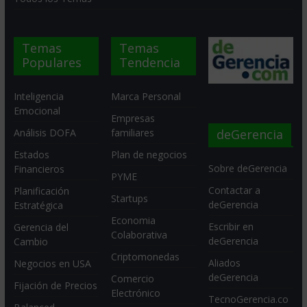
Temas
Temas
Populares
Tendencia
Inteligencia
Marca Personal
Emocional
Empresas
deGerencia
Análisis DOFA
familiares
Estados
Plan de negocios
Sobre deGerencia
Financieros
PYME
Contactar a
Planificación
Startups
deGerencia
Estratégica
Economia
Escribir en
Gerencia del
Colaborativa
deGerencia
Cambio
Criptomonedas
Aliados
Negocios en USA
deGerencia
Comercio
Fijación de Precios
Electrónico
TecnoGerencia.co