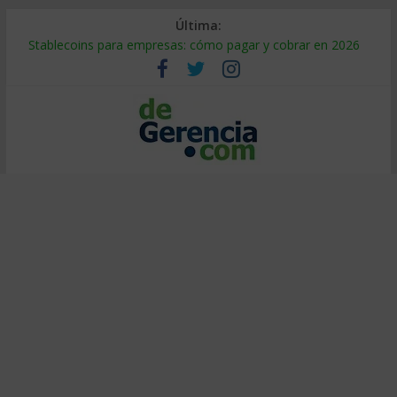
Última:
Stablecoins para empresas: cómo pagar y cobrar en 2026
Despido silencioso: qué es y por qué sale tan caro
IA en selección de personal: cómo auditarla a tiempo
Trabajo forzoso en la cadena de suministro: qué hacer
Mercado hispano de EE. UU.: cómo segmentarlo y venderle