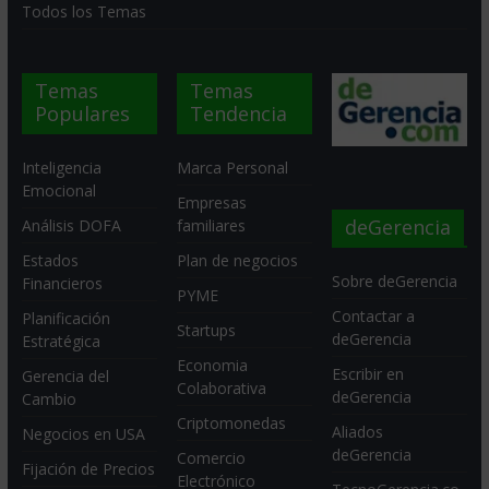
Todos los Temas
Temas
Temas
Populares
Tendencia
Inteligencia
Marca Personal
Emocional
Empresas
deGerencia
Análisis DOFA
familiares
Estados
Plan de negocios
Sobre deGerencia
Financieros
PYME
Contactar a
Planificación
Startups
deGerencia
Estratégica
Economia
Escribir en
Gerencia del
Colaborativa
deGerencia
Cambio
Criptomonedas
Aliados
Negocios en USA
deGerencia
Comercio
Fijación de Precios
Electrónico