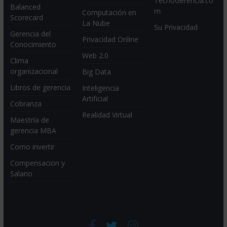
TecnoGerencia.co
Balanced
m
Computación en
Scorecard
La Nube
Su Privacidad
Gerencia del
Privacidad Online
Conocimiento
Web 2.0
Clima
organizacional
Big Data
Libros de gerencia
Inteligencia
Artificial
Cobranza
Realidad Virtual
Maestría de
gerencia MBA
Como invertir
Compensacion y
Salario