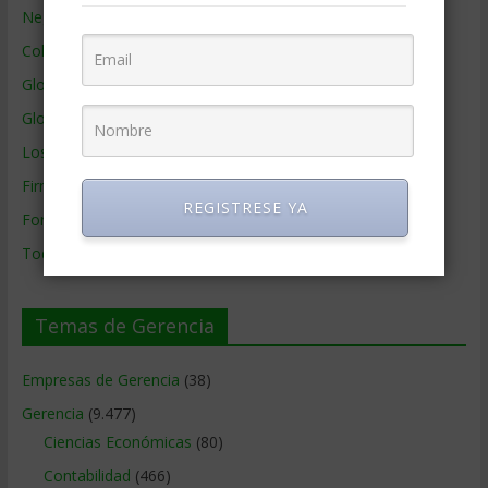
Negocios por País
Colaboradores de Gerencia
Glosario
Glosario Inglés – Español
Los mejores MBA
Firmas de Gerencia
REGISTRESE YA
Formación de Gerencia
Todos los Temas
Temas de Gerencia
Empresas de Gerencia
(38)
Gerencia
(9.477)
Ciencias Económicas
(80)
Contabilidad
(466)