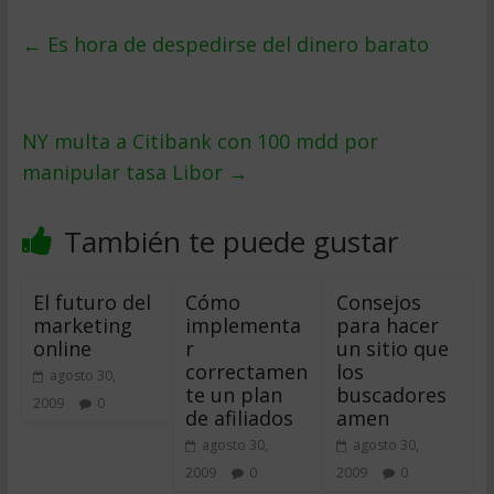
←
Es hora de despedirse del dinero barato
NY multa a Citibank con 100 mdd por
manipular tasa Libor
→
También te puede gustar
El futuro del
Cómo
Consejos
marketing
implementa
para hacer
online
r
un sitio que
correctamen
los
agosto 30,
te un plan
buscadores
2009
0
de afiliados
amen
agosto 30,
agosto 30,
2009
0
2009
0