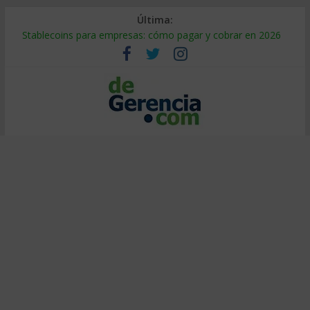
Última:
Stablecoins para empresas: cómo pagar y cobrar en 2026
Despido silencioso: qué es y por qué sale tan caro
IA en selección de personal: cómo auditarla a tiempo
Trabajo forzoso en la cadena de suministro: qué hacer
Mercado hispano de EE. UU.: cómo segmentarlo y venderle