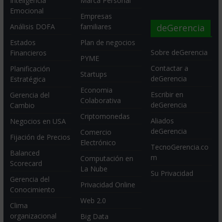
Inteligencia
Marca Personal
Emocional
Empresas
deGerencia
Análisis DOFA
familiares
Estados
Plan de negocios
Sobre deGerencia
Financieros
PYME
Contactar a
Planificación
Startups
deGerencia
Estratégica
Economia
Escribir en
Gerencia del
Colaborativa
deGerencia
Cambio
Criptomonedas
Aliados
Negocios en USA
deGerencia
Comercio
Fijación de Precios
Electrónico
TecnoGerencia.co
Balanced
m
Computación en
Scorecard
La Nube
Su Privacidad
Gerencia del
Privacidad Online
Conocimiento
Web 2.0
Clima
organizacional
Big Data