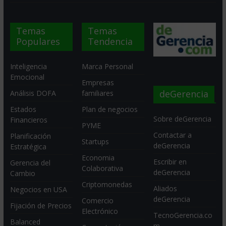
Temas
Temas
Populares
Tendencia
Inteligencia
Marca Personal
Emocional
Empresas
deGerencia
Análisis DOFA
familiares
Estados
Plan de negocios
Sobre deGerencia
Financieros
PYME
Contactar a
Planificación
Startups
deGerencia
Estratégica
Economia
Escribir en
Gerencia del
Colaborativa
deGerencia
Cambio
Criptomonedas
Aliados
Negocios en USA
deGerencia
Comercio
Fijación de Precios
Electrónico
TecnoGerencia.co
Balanced
m