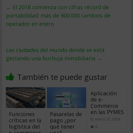
←
El 2018 comienza con cifras récord de
portabilidad: más de 900.000 cambios de
operador en enero
Las ciudades del mundo donde se está
gestando una burbuja inmobiliaria
→
También te puede gustar
Aplicación
de e-
Commerce
en las PYMES
Funciones
Pasarelas de
críticas en la
pago ¿por
enero 20, 2004
logística del
qué tener
0
e-commerce.
una?