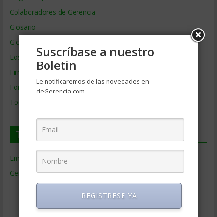
Colaboradores de Gerencia
Glosario
Glosario Inglés – Español
Suscríbase a nuestro
Los mejores MBA
Boletin
Firmas de Gerencia
Le notificaremos de las novedades en
Formación de Gerencia
deGerencia.com
Todos los Temas
Temas de Gerencia
Empresas de Gerencia
(38)
Gerencia
(9.477)
Ciencias Económicas
(80)
REGISTRESE YA
Contabilidad
(466)
Educacion Gerencial
(454)