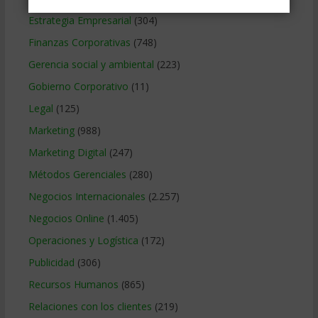
Estrategia Empresarial
(304)
Finanzas Corporativas
(748)
Gerencia social y ambiental
(223)
Gobierno Corporativo
(11)
Legal
(125)
Marketing
(988)
Marketing Digital
(247)
Métodos Gerenciales
(280)
Negocios Internacionales
(2.257)
Negocios Online
(1.405)
Operaciones y Logística
(172)
Publicidad
(306)
Recursos Humanos
(865)
Relaciones con los clientes
(219)