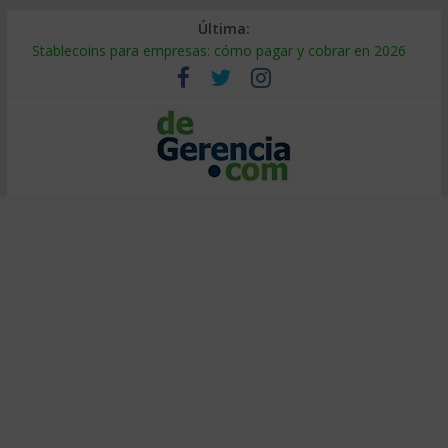
Última:
Stablecoins para empresas: cómo pagar y cobrar en 2026
Despido silencioso: qué es y por qué sale tan caro
IA en selección de personal: cómo auditarla a tiempo
Trabajo forzoso en la cadena de suministro: qué hacer
Mercado hispano de EE. UU.: cómo segmentarlo y venderle