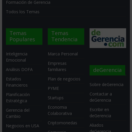
Formación de Gerencia
Todos los Temas
Temas
Temas
Populares
Tendencia
Inteligencia
Marca Personal
Emocional
Empresas
deGerencia
Análisis DOFA
familiares
Estados
Plan de negocios
Sobre deGerencia
Financieros
PYME
Contactar a
Planificación
Startups
deGerencia
Estratégica
Economia
Escribir en
Gerencia del
Colaborativa
deGerencia
Cambio
Criptomonedas
Aliados
Negocios en USA
deGerencia