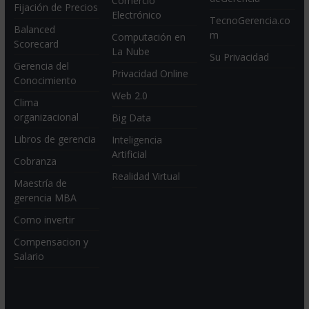
Comercio
Fijación de Precios
Electrónico
TecnoGerencia.co
Balanced
m
Computación en
Scorecard
La Nube
Su Privacidad
Gerencia del
Privacidad Online
Conocimiento
Web 2.0
Clima
organizacional
Big Data
Libros de gerencia
Inteligencia
Artificial
Cobranza
Realidad Virtual
Maestría de
gerencia MBA
Como invertir
Compensacion y
Salario