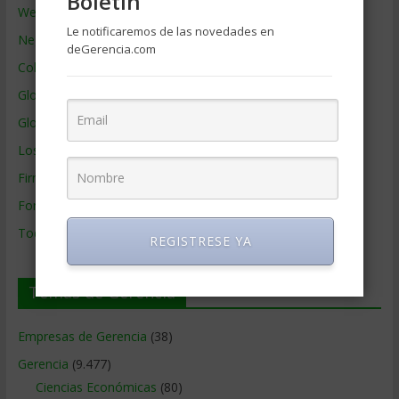
Boletin
Webs de Gerencia
Le notificaremos de las novedades en
Negocios por País
deGerencia.com
Colaboradores de Gerencia
Glosario
Glosario Inglés – Español
Los mejores MBA
Firmas de Gerencia
Formación de Gerencia
Todos los Temas
REGISTRESE YA
Temas de Gerencia
Empresas de Gerencia
(38)
Gerencia
(9.477)
Ciencias Económicas
(80)