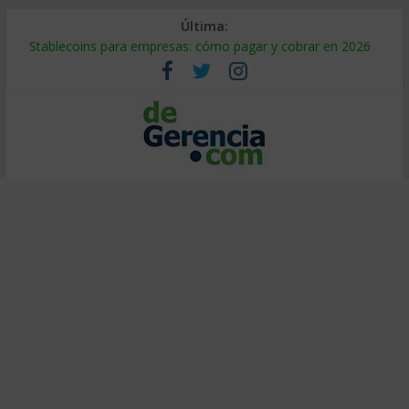
Última:
Stablecoins para empresas: cómo pagar y cobrar en 2026
Despido silencioso: qué es y por qué sale tan caro
IA en selección de personal: cómo auditarla a tiempo
Trabajo forzoso en la cadena de suministro: qué hacer
Mercado hispano de EE. UU.: cómo segmentarlo y venderle