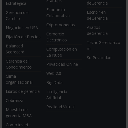
Startups
deGerencia
Estratégica
Economia
Escribir en
Gerencia del
Colaborativa
deGerencia
Cambio
Criptomonedas
Aliados
Negocios en USA
deGerencia
Comercio
Fijación de Precios
Electrónico
TecnoGerencia.co
Balanced
m
Computación en
Scorecard
La Nube
Su Privacidad
Gerencia del
Privacidad Online
Conocimiento
Web 2.0
Clima
organizacional
Big Data
Libros de gerencia
Inteligencia
Artificial
Cobranza
Realidad Virtual
Maestría de
gerencia MBA
Como invertir