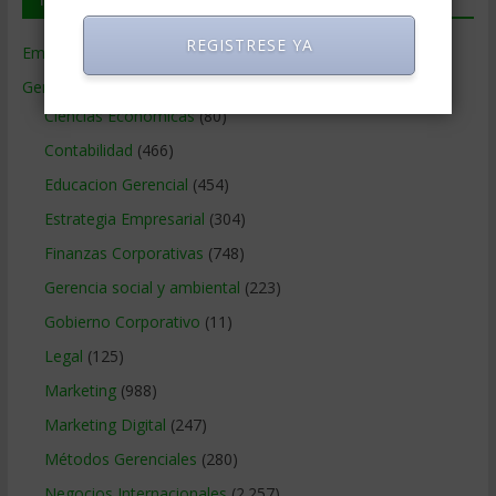
REGISTRESE YA
Empresas de Gerencia
(38)
Gerencia
(9.477)
Ciencias Económicas
(80)
Contabilidad
(466)
Educacion Gerencial
(454)
Estrategia Empresarial
(304)
Finanzas Corporativas
(748)
Gerencia social y ambiental
(223)
Gobierno Corporativo
(11)
Legal
(125)
Marketing
(988)
Marketing Digital
(247)
Métodos Gerenciales
(280)
Negocios Internacionales
(2.257)