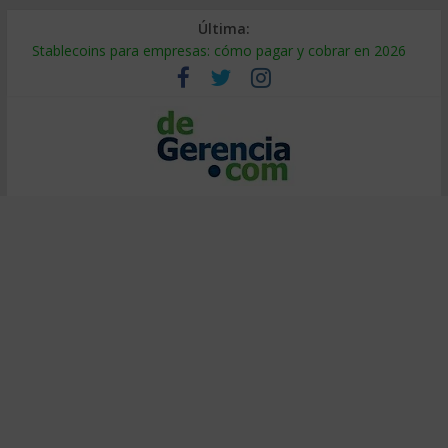
Última:
Stablecoins para empresas: cómo pagar y cobrar en 2026
Despido silencioso: qué es y por qué sale tan caro
IA en selección de personal: cómo auditarla a tiempo
Trabajo forzoso en la cadena de suministro: qué hacer
Mercado hispano de EE. UU.: cómo segmentarlo y venderle