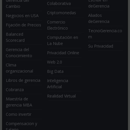
Gerencia del
Colaborativa
deGerencia
Cambio
Criptomonedas
Aliados
Negocios en USA
deGerencia
Comercio
Fijación de Precios
Electrónico
TecnoGerencia.co
Balanced
m
Computación en
Scorecard
La Nube
Su Privacidad
Gerencia del
Privacidad Online
Conocimiento
Web 2.0
Clima
organizacional
Big Data
Libros de gerencia
Inteligencia
Artificial
Cobranza
Realidad Virtual
Maestría de
gerencia MBA
Como invertir
Compensacion y
Salario