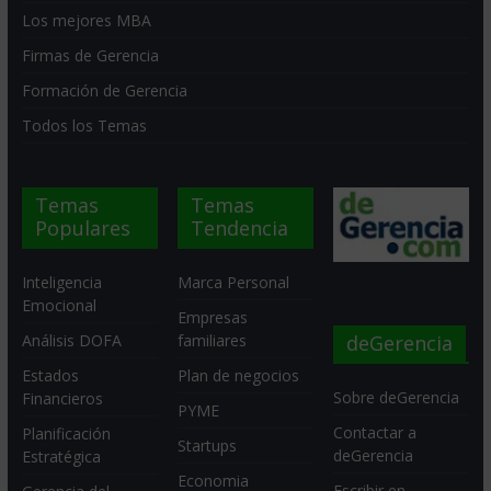
Los mejores MBA
Firmas de Gerencia
Formación de Gerencia
Todos los Temas
Temas
Temas
Populares
Tendencia
Inteligencia
Marca Personal
Emocional
Empresas
deGerencia
Análisis DOFA
familiares
Estados
Plan de negocios
Sobre deGerencia
Financieros
PYME
Contactar a
Planificación
Startups
deGerencia
Estratégica
Economia
Escribir en