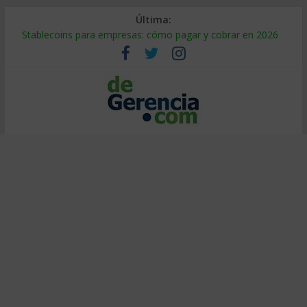
Última:
Stablecoins para empresas: cómo pagar y cobrar en 2026
Despido silencioso: qué es y por qué sale tan caro
IA en selección de personal: cómo auditarla a tiempo
Trabajo forzoso en la cadena de suministro: qué hacer
Mercado hispano de EE. UU.: cómo segmentarlo y venderle