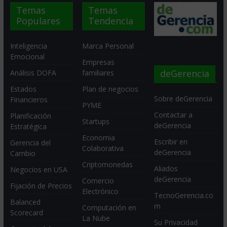
Temas
Temas
Populares
Tendencia
Inteligencia
Marca Personal
Emocional
Empresas
deGerencia
Análisis DOFA
familiares
Estados
Plan de negocios
Sobre deGerencia
Financieros
PYME
Contactar a
Planificación
Startups
deGerencia
Estratégica
Economia
Escribir en
Gerencia del
Colaborativa
deGerencia
Cambio
Criptomonedas
Aliados
Negocios en USA
deGerencia
Comercio
Fijación de Precios
Electrónico
TecnoGerencia.co
Balanced
m
Computación en
Scorecard
La Nube
Su Privacidad