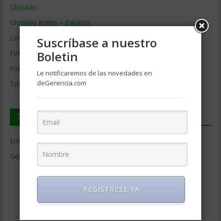
Glosario
Glosario Inglés – Español
Los mejores MBA
Suscríbase a nuestro
Firmas de Gerencia
Boletin
Formación de Gerencia
Le notificaremos de las novedades en
deGerencia.com
Todos los Temas
Temas de Gerencia
Empresas de Gerencia
(38)
Gerencia
(9.481)
Ciencias Económicas
(80)
Contabilidad
(466)
REGISTRESE YA
Educacion Gerencial
(454)
Estrategia Empresarial
(304)