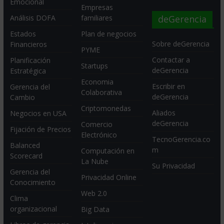
Emocional
Empresas
deGerencia
Análisis DOFA
familiares
Estados
Plan de negocios
Sobre deGerencia
Financieros
PYME
Contactar a
Planificación
Startups
deGerencia
Estratégica
Economia
Escribir en
Gerencia del
Colaborativa
deGerencia
Cambio
Criptomonedas
Aliados
Negocios en USA
deGerencia
Comercio
Fijación de Precios
Electrónico
TecnoGerencia.co
Balanced
m
Computación en
Scorecard
La Nube
Su Privacidad
Gerencia del
Privacidad Online
Conocimiento
Web 2.0
Clima
organizacional
Big Data