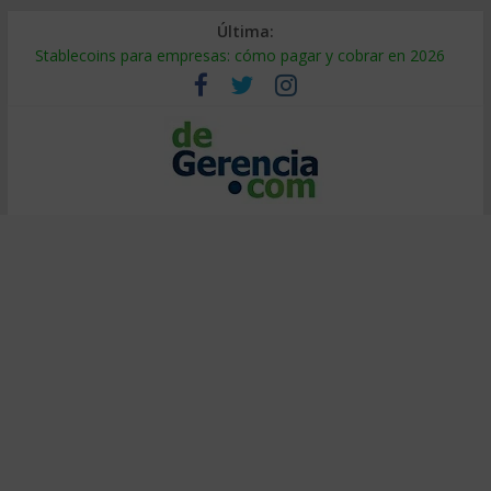
Última:
Stablecoins para empresas: cómo pagar y cobrar en 2026
Despido silencioso: qué es y por qué sale tan caro
IA en selección de personal: cómo auditarla a tiempo
Trabajo forzoso en la cadena de suministro: qué hacer
Mercado hispano de EE. UU.: cómo segmentarlo y venderle