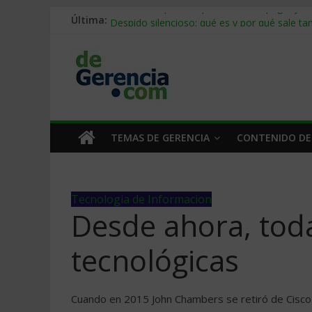
Stablecoins para empresas: cómo pagar y c
Última:
Despido silencioso: qué es y por qué sale ta
IA en selección de personal: cómo auditarla
Trabajo forzoso en la cadena de suministro:
Mercado hispano de EE. UU.: cómo segmenta
TEMAS DE GERENCIA
CONTENIDO DE
Tecnologia de Informacion
Desde ahora, tod
tecnológicas
Cuando en 2015 John Chambers se retiró de Cisco 