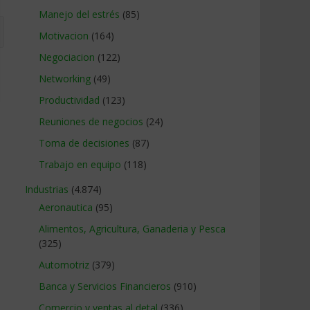
Manejo del estrés
(85)
Motivacion
(164)
Negociacion
(122)
Networking
(49)
Productividad
(123)
Reuniones de negocios
(24)
Toma de decisiones
(87)
Trabajo en equipo
(118)
Industrias
(4.874)
Aeronautica
(95)
Alimentos, Agricultura, Ganaderia y Pesca
(325)
Automotriz
(379)
Banca y Servicios Financieros
(910)
Comercio y ventas al detal
(336)