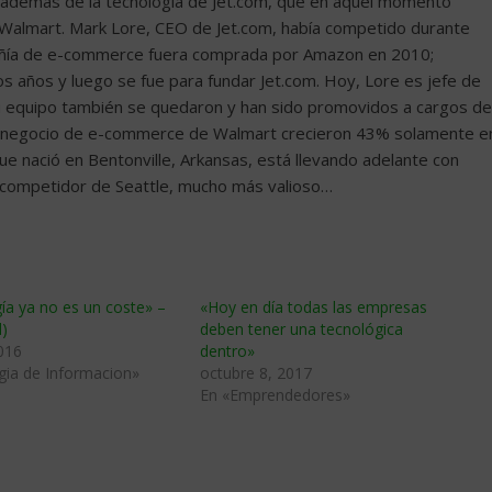
s además de la tecnología de Jet.com, que en aquel momento
 Walmart. Mark Lore, CEO de Jet.com, había competido durante
añía de e-commerce fuera comprada por Amazon en 2010;
años y luego se fue para fundar Jet.com. Hoy, Lore es jefe de
equipo también se quedaron y han sido promovidos a cargos de
el negocio de e-commerce de Walmart crecieron 43% solamente e
ue nació en Bentonville, Arkansas, está llevando adelante con
u competidor de Seattle, mucho más valioso…
ía ya no es un coste» –
«Hoy en día todas las empresas
l)
deben tener una tecnológica
016
dentro»
gia de Informacion»
octubre 8, 2017
En «Emprendedores»