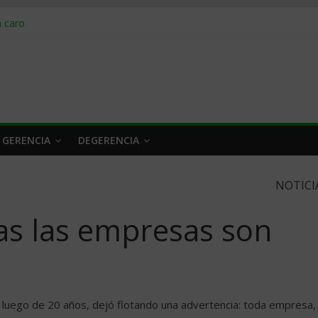
obrar en 2026
n caro
 a tiempo
 qué hacer
rlo y venderle
 GERENCIA
DEGERENCIA
NOTICI
as las empresas son
luego de 20 años, dejó flotando una advertencia: toda empresa,