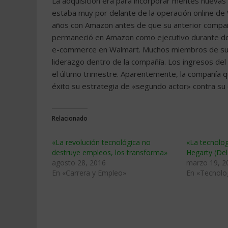
La adquisición era para incorporar mentes nueva
estaba muy por delante de la operación online de
años con Amazon antes de que su anterior comp
permaneció en Amazon como ejecutivo durante dos 
e-commerce en Walmart. Muchos miembros de su 
liderazgo dentro de la compañía. Los ingresos d
el último trimestre. Aparentemente, la compañía q
éxito su estrategia de «segundo actor» contra s
Relacionado
«La revolución tecnológica no
«La tecnolog
destruye empleos, los transforma»
Hegarty (Del
agosto 28, 2016
marzo 19, 2
En «Carrera y Empleo»
En «Tecnolo