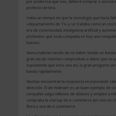
por poderosa que sea, deberá comprar o asociarse
profecía certera.
Hubo un tiempo en que la tecnología que hacía fa
«departamento de TI» y se trataba como un costo
era de conectividad, inteligencia artificial y auto
profundos que toda compañía es hoy una compañía t
huesos.
Nunca habrían nacido de no haber tenido un funda
gran ola de Internet comprueban a diario que no 
Suponiendo que esto sea así, la gran pregunta se
bando rápidamente.
Muchas encuentran la respuesta incorporando talent
dirección. El de Walmart es un buen ejemplo de có
compañía valga millones de dólares y emplee a m
compraba la startup de e-commerce Jet.com en US
física y una de e-commerce.