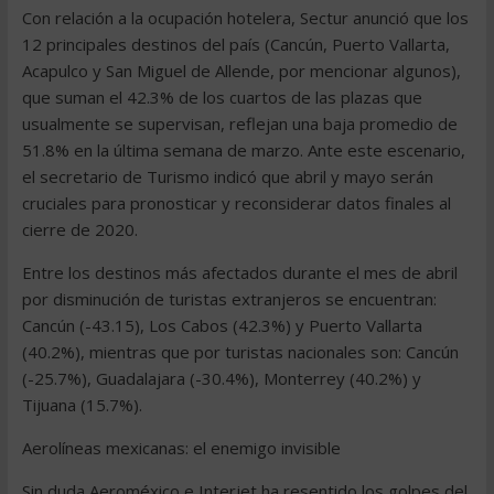
Con relación a la ocupación hotelera, Sectur anunció que los
12 principales destinos del país (Cancún, Puerto Vallarta,
Acapulco y San Miguel de Allende, por mencionar algunos),
que suman el 42.3% de los cuartos de las plazas que
usualmente se supervisan, reflejan una baja promedio de
51.8% en la última semana de marzo. Ante este escenario,
el secretario de Turismo indicó que abril y mayo serán
cruciales para pronosticar y reconsiderar datos finales al
cierre de 2020.
Entre los destinos más afectados durante el mes de abril
por disminución de turistas extranjeros se encuentran:
Cancún (-43.15), Los Cabos (42.3%) y Puerto Vallarta
(40.2%), mientras que por turistas nacionales son: Cancún
(-25.7%), Guadalajara (-30.4%), Monterrey (40.2%) y
Tijuana (15.7%).
Aerolíneas mexicanas: el enemigo invisible
Sin duda Aeroméxico e Interjet ha resentido los golpes del