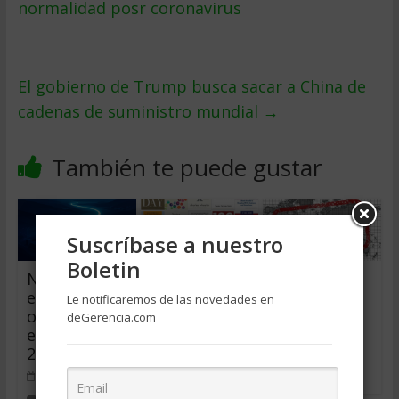
normalidad posr coronavirus
El gobierno de Trump busca sacar a China de
cadenas de suministro mundial
→
También te puede gustar
Suscríbase a nuestro
Boletin
Nearshoring
Qué leer
Lecciones
en México:
durante esta
para
Le notificaremos de las novedades en
oportunidad
pandemia
después de
deGerencia.com
es y límites
la crisis
abril 12, 2020
2026
abril 17, 2020
0
junio 15, 2026
0
0