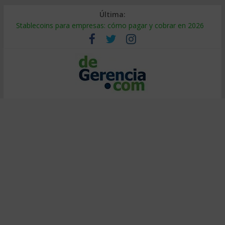
Última:
Stablecoins para empresas: cómo pagar y cobrar en 2026
Despido silencioso: qué es y por qué sale tan caro
IA en selección de personal: cómo auditarla a tiempo
Trabajo forzoso en la cadena de suministro: qué hacer
Mercado hispano de EE. UU.: cómo segmentarlo y venderle