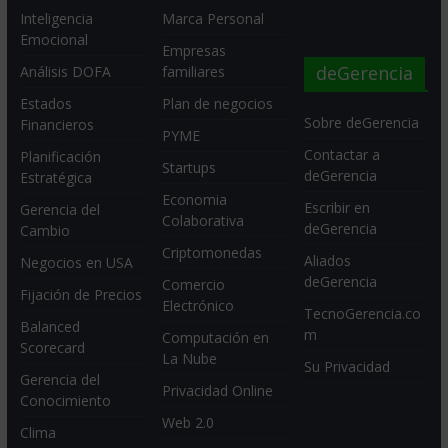
Inteligencia
Marca Personal
Emocional
Empresas
deGerencia
Análisis DOFA
familiares
Estados
Plan de negocios
Sobre deGerencia
Financieros
PYME
Contactar a
Planificación
Startups
deGerencia
Estratégica
Economia
Escribir en
Gerencia del
Colaborativa
deGerencia
Cambio
Criptomonedas
Aliados
Negocios en USA
deGerencia
Comercio
Fijación de Precios
Electrónico
TecnoGerencia.co
Balanced
m
Computación en
Scorecard
La Nube
Su Privacidad
Gerencia del
Privacidad Online
Conocimiento
Web 2.0
Clima