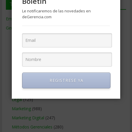
Boletin
Temas de Gerencia
Le notificaremos de las novedades en
deGerencia.com
Empresas de Gerencia
(38)
Gerencia
(9.477)
Ciencias Económicas
(80)
Contabilidad
(466)
Educacion Gerencial
(454)
Estrategia Empresarial
(304)
Finanzas Corporativas
(748)
REGISTRESE YA
Gerencia social y ambiental
(223)
Gobierno Corporativo
(11)
Legal
(125)
Marketing
(988)
Marketing Digital
(247)
Métodos Gerenciales
(280)