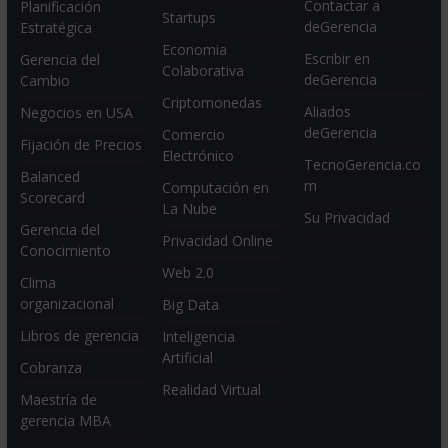
Contactar a
Planificación
Startups
deGerencia
Estratégica
Economia
Escribir en
Gerencia del
Colaborativa
deGerencia
Cambio
Criptomonedas
Aliados
Negocios en USA
deGerencia
Comercio
Fijación de Precios
Electrónico
TecnoGerencia.co
Balanced
m
Computación en
Scorecard
La Nube
Su Privacidad
Gerencia del
Privacidad Online
Conocimiento
Web 2.0
Clima
organizacional
Big Data
Libros de gerencia
Inteligencia
Artificial
Cobranza
Realidad Virtual
Maestría de
gerencia MBA