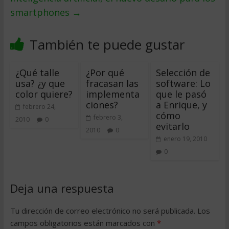
smartphones
→
También te puede gustar
¿Qué talle
¿Por qué
Selección de
usa? ¿y que
fracasan las
software: Lo
color quiere?
implementa
que le pasó
ciones?
a Enrique, y
febrero 24,
cómo
febrero 3,
2010
0
evitarlo
2010
0
enero 19, 2010
0
Deja una respuesta
Tu dirección de correo electrónico no será publicada.
Los
campos obligatorios están marcados con
*