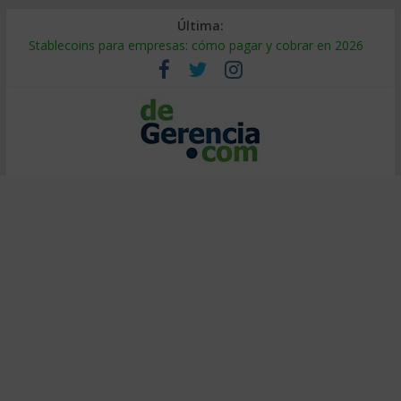
Última:
Stablecoins para empresas: cómo pagar y cobrar en 2026
Despido silencioso: qué es y por qué sale tan caro
IA en selección de personal: cómo auditarla a tiempo
Trabajo forzoso en la cadena de suministro: qué hacer
Mercado hispano de EE. UU.: cómo segmentarlo y venderle