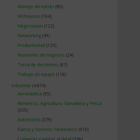
Manejo del estrés
(85)
Motivacion
(164)
Negociacion
(122)
Networking
(49)
Productividad
(123)
Reuniones de negocios
(24)
Toma de decisiones
(87)
Trabajo en equipo
(118)
Industrias
(4.874)
Aeronautica
(95)
Alimentos, Agricultura, Ganaderia y Pesca
(325)
Automotriz
(379)
Banca y Servicios Financieros
(910)
Comercio y ventas al detal
(336)