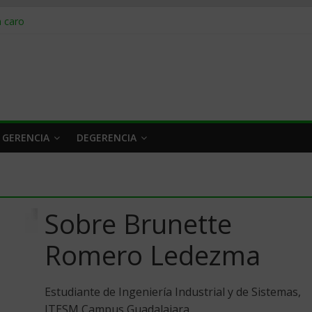
obrar en 2026
n caro
 a tiempo
 qué hacer
rlo y venderle
 GERENCIA
DEGERENCIA
Sobre Brunette
Romero Ledezma
Estudiante de Ingeniería Industrial y de Sistemas,
ITESM Campus Guadalajara