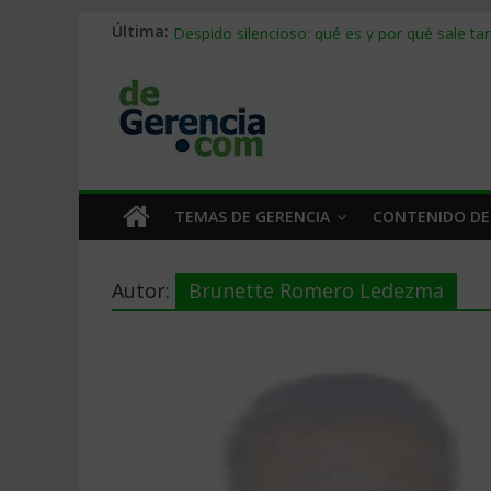
Stablecoins para empresas: cómo pagar y c
Última:
Despido silencioso: qué es y por qué sale ta
IA en selección de personal: cómo auditarla
Trabajo forzoso en la cadena de suministro:
Mercado hispano de EE. UU.: cómo segmenta
TEMAS DE GERENCIA
CONTENIDO DE
Autor:
Brunette Romero Ledezma