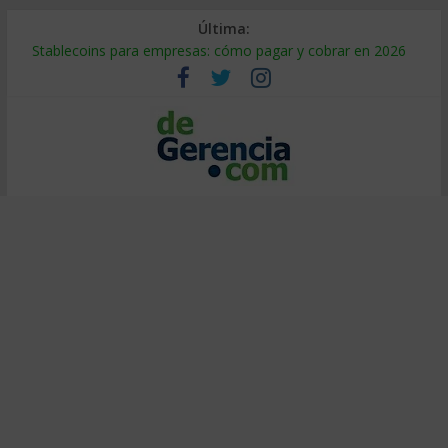
Última:
Stablecoins para empresas: cómo pagar y cobrar en 2026
Despido silencioso: qué es y por qué sale tan caro
IA en selección de personal: cómo auditarla a tiempo
Trabajo forzoso en la cadena de suministro: qué hacer
Mercado hispano de EE. UU.: cómo segmentarlo y venderle