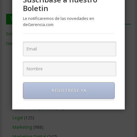
Boletin
Temas de Gerencia
Le notificaremos de las novedades en
deGerencia.com
Empresas de Gerencia
(38)
Gerencia
(9.477)
Ciencias Económicas
(80)
Contabilidad
(466)
Educacion Gerencial
(454)
Estrategia Empresarial
(304)
Finanzas Corporativas
(748)
REGISTRESE YA
Gerencia social y ambiental
(223)
Gobierno Corporativo
(11)
Legal
(125)
Marketing
(988)
Marketing Digital
(247)