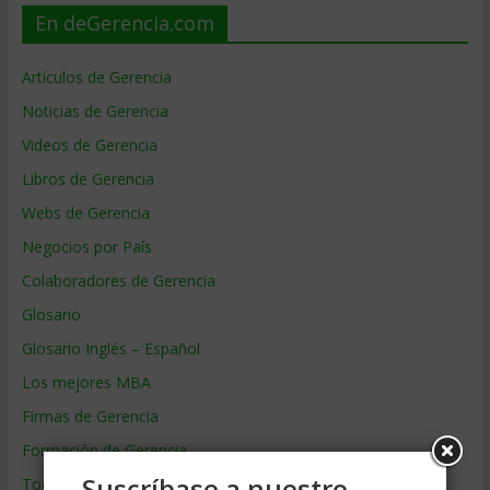
En deGerencia.com
Artículos de Gerencia
Noticias de Gerencia
Videos de Gerencia
Libros de Gerencia
Webs de Gerencia
Negocios por País
Colaboradores de Gerencia
Glosario
Glosario Inglés – Español
Los mejores MBA
Firmas de Gerencia
Formación de Gerencia
Suscríbase a nuestro
Todos los Temas