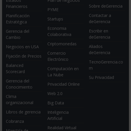
Estados
Plan de negocios
Sobre deGerencia
Financieros
PYME
Contactar a
Planificación
Startups
deGerencia
Estratégica
Economia
Escribir en
Gerencia del
Colaborativa
deGerencia
Cambio
Criptomonedas
Aliados
Negocios en USA
deGerencia
Comercio
Fijación de Precios
Electrónico
TecnoGerencia.co
Balanced
m
Computación en
Scorecard
La Nube
Su Privacidad
Gerencia del
Privacidad Online
Conocimiento
Web 2.0
Clima
organizacional
Big Data
Libros de gerencia
Inteligencia
Artificial
Cobranza
Realidad Virtual
Maestría de