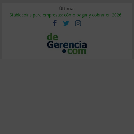
Última:
Stablecoins para empresas: cómo pagar y cobrar en 2026
Despido silencioso: qué es y por qué sale tan caro
IA en selección de personal: cómo auditarla a tiempo
Trabajo forzoso en la cadena de suministro: qué hacer
Mercado hispano de EE. UU.: cómo segmentarlo y venderle