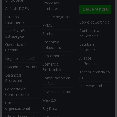
Emocional
Empresas
deGerencia
Análisis DOFA
familiares
Estados
Plan de negocios
Sobre deGerencia
Financieros
PYME
Contactar a
Planificación
Startups
deGerencia
Estratégica
Economia
Escribir en
Gerencia del
Colaborativa
deGerencia
Cambio
Criptomonedas
Aliados
Negocios en USA
deGerencia
Comercio
Fijación de Precios
Electrónico
TecnoGerencia.co
Balanced
m
Computación en
Scorecard
La Nube
Su Privacidad
Gerencia del
Privacidad Online
Conocimiento
Web 2.0
Clima
organizacional
Big Data
Libros de gerencia
Inteligencia