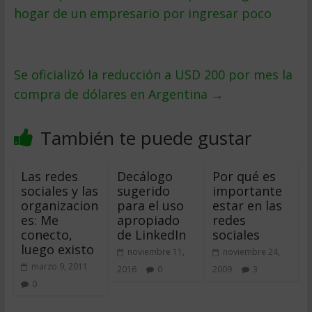
hogar de un empresario por ingresar poco
Se oficializó la reducción a USD 200 por mes la
compra de dólares en Argentina
→
También te puede gustar
Las redes
Decálogo
Por qué es
sociales y las
sugerido
importante
organizacion
para el uso
estar en las
es: Me
apropiado
redes
conecto,
de LinkedIn
sociales
luego existo
noviembre 11,
noviembre 24,
marzo 9, 2011
2016
0
2009
3
0