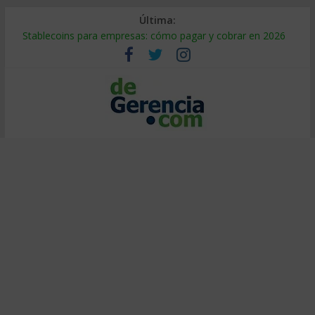
Última:
Stablecoins para empresas: cómo pagar y cobrar en 2026
Despido silencioso: qué es y por qué sale tan caro
IA en selección de personal: cómo auditarla a tiempo
Trabajo forzoso en la cadena de suministro: qué hacer
Mercado hispano de EE. UU.: cómo segmentarlo y venderle