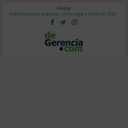
Última:
Stablecoins para empresas: cómo pagar y cobrar en 2026
Despido silencioso: qué es y por qué sale tan caro
IA en selección de personal: cómo auditarla a tiempo
Trabajo forzoso en la cadena de suministro: qué hacer
Mercado hispano de EE. UU.: cómo segmentarlo y venderle