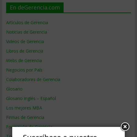
En deGerencia.com
Artículos de Gerencia
Noticias de Gerencia
Videos de Gerencia
Libros de Gerencia
Webs de Gerencia
Negocios por País
Colaboradores de Gerencia
Glosario
Glosario Inglés – Español
Los mejores MBA
Firmas de Gerencia
Formación de Gerencia
Todos los Temas