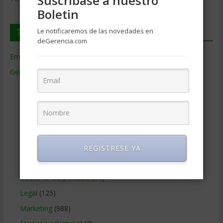
Suscríbase a nuestro
Boletin
Temas de Gerencia
Le notificaremos de las novedades en
deGerencia.com
Empresas de Gerencia
(38)
Gerencia
(9.477)
Ciencias Económicas
(80)
Contabilidad
(466)
Educacion Gerencial
(454)
Estrategia Empresarial
(304)
Finanzas Corporativas
(748)
REGISTRESE YA
Gerencia social y ambiental
(223)
Gobierno Corporativo
(11)
Legal
(125)
Marketing
(988)