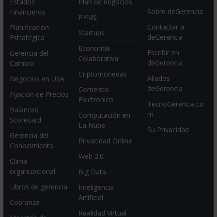
Estados
Plan de negocios
Sobre deGerencia
Financieros
PYME
Contactar a
Planificación
Startups
deGerencia
Estratégica
Economia
Escribir en
Gerencia del
Colaborativa
deGerencia
Cambio
Criptomonedas
Aliados
Negocios en USA
deGerencia
Comercio
Fijación de Precios
Electrónico
TecnoGerencia.co
Balanced
m
Computación en
Scorecard
La Nube
Su Privacidad
Gerencia del
Privacidad Online
Conocimiento
Web 2.0
Clima
organizacional
Big Data
Libros de gerencia
Inteligencia
Artificial
Cobranza
Realidad Virtual