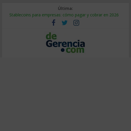
Última:
Stablecoins para empresas: cómo pagar y cobrar en 2026
Despido silencioso: qué es y por qué sale tan caro
IA en selección de personal: cómo auditarla a tiempo
Trabajo forzoso en la cadena de suministro: qué hacer
Mercado hispano de EE. UU.: cómo segmentarlo y venderle