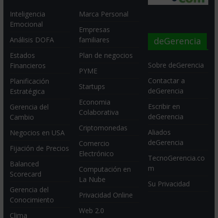
Inteligencia
Marca Personal
Emocional
Empresas
deGerencia
Análisis DOFA
familiares
Estados
Plan de negocios
Sobre deGerencia
Financieros
PYME
Contactar a
Planificación
Startups
deGerencia
Estratégica
Economia
Escribir en
Gerencia del
Colaborativa
deGerencia
Cambio
Criptomonedas
Aliados
Negocios en USA
deGerencia
Comercio
Fijación de Precios
Electrónico
TecnoGerencia.co
Balanced
m
Computación en
Scorecard
La Nube
Su Privacidad
Gerencia del
Privacidad Online
Conocimiento
Web 2.0
Clima