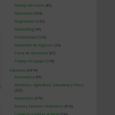
Manejo del estrés
(85)
Motivacion
(164)
Negociacion
(122)
Networking
(49)
Productividad
(123)
Reuniones de negocios
(24)
Toma de decisiones
(87)
Trabajo en equipo
(118)
Industrias
(4.874)
Aeronautica
(95)
Alimentos, Agricultura, Ganaderia y Pesca
(325)
Automotriz
(379)
Banca y Servicios Financieros
(910)
Comercio y ventas al detal
(336)