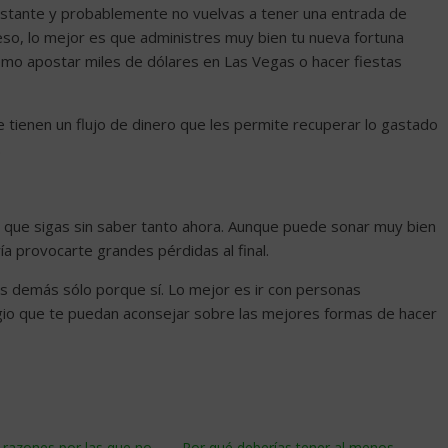
nstante y probablemente no vuelvas a tener una entrada de
 eso, lo mejor es que administres muy bien tu nueva fortuna
 como apostar miles de dólares en Las Vegas o hacer fiestas
tienen un flujo de dinero que les permite recuperar lo gastado
.
e que sigas sin saber tanto ahora. Aunque puede sonar muy bien
a provocarte grandes pérdidas al final.
los demás sólo porque sí. Lo mejor es ir con personas
igio que te puedan aconsejar sobre las mejores formas de hacer
 razones por las que no
Por qué deberías tener al menos