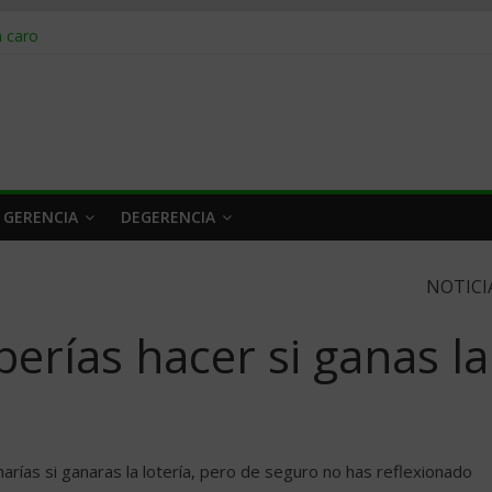
obrar en 2026
n caro
 a tiempo
 qué hacer
rlo y venderle
 GERENCIA
DEGERENCIA
NOTICI
rías hacer si ganas la
ías si ganaras la lotería, pero de seguro no has reflexionado