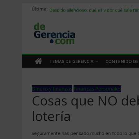
Última:
Stablecoins para empresas: cómo pagar y c
Despido silencioso: qué es y por qué sale ta
IA en selección de personal: cómo auditarla
Trabajo forzoso en la cadena de suministro:
Mercado hispano de EE. UU.: cómo segmenta
TEMAS DE GERENCIA
CONTENIDO DE
Dinero y finanzas
Finanzas Personales
Cosas que NO debe
lotería
Seguramente has pensado mucho en todo lo que har