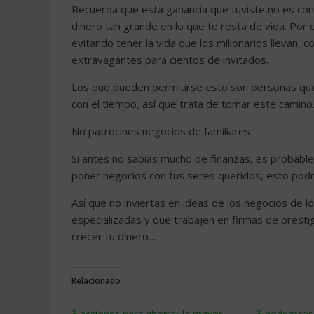
Recuerda que esta ganancia que tuviste no es co
dinero tan grande en lo que te resta de vida. Por
evitando tener la vida que los millonarios llevan,
extravagantes para cientos de invitados.
Los que pueden permitirse esto son personas que 
con el tiempo, así que trata de tomar este camino
No patrocines negocios de familiares
Si antes no sabías mucho de finanzas, es probabl
poner negocios con tus seres queridos, esto podrí
Así que no inviertas en ideas de los negocios de 
especializadas y que trabajen en firmas de prest
crecer tu dinero…
Relacionado
3 acciones para ahorrar la mayor
3 poderosas