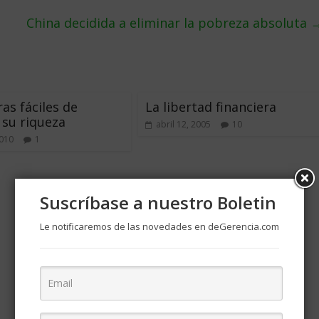
China decidida a eliminar la pobreza absoluta
as fáciles de
La libertad financiera
r su riqueza
abril 12, 2005
10
2010
1
Suscríbase a nuestro Boletin
Le notificaremos de las novedades en deGerencia.com