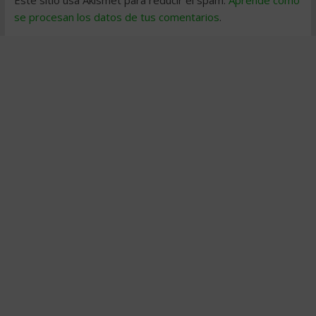
Este sitio usa Akismet para reducir el spam.
Aprende cómo
se procesan los datos de tus comentarios
.