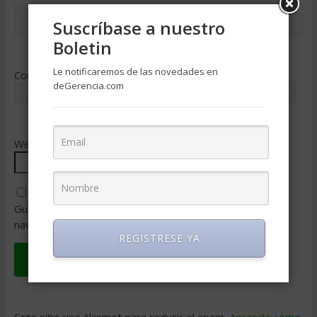
Suscríbase a nuestro
Boletin
Le notificaremos de las novedades en
Correo electrónico
*
deGerencia.com
Web
Guarda mi nombre, correo electrónico y web en este
navegador para la próxima vez que comente.
REGISTRESE YA