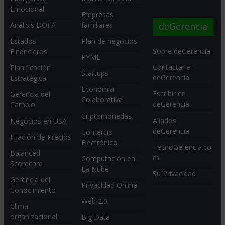
Emocional
Empresas
deGerencia
Análisis DOFA
familiares
Estados
Plan de negocios
Sobre deGerencia
Financieros
PYME
Contactar a
Planificación
Startups
deGerencia
Estratégica
Economia
Escribir en
Gerencia del
Colaborativa
deGerencia
Cambio
Criptomonedas
Aliados
Negocios en USA
deGerencia
Comercio
Fijación de Precios
Electrónico
TecnoGerencia.co
Balanced
m
Computación en
Scorecard
La Nube
Su Privacidad
Gerencia del
Privacidad Online
Conocimiento
Web 2.0
Clima
organizacional
Big Data