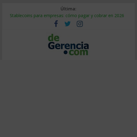
Última:
Stablecoins para empresas: cómo pagar y cobrar en 2026
Despido silencioso: qué es y por qué sale tan caro
IA en selección de personal: cómo auditarla a tiempo
Trabajo forzoso en la cadena de suministro: qué hacer
Mercado hispano de EE. UU.: cómo segmentarlo y venderle