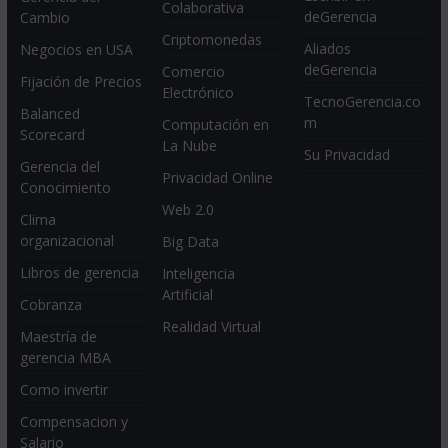
Colaborativa
deGerencia
Cambio
Criptomonedas
Aliados
Negocios en USA
deGerencia
Comercio
Fijación de Precios
Electrónico
TecnoGerencia.co
Balanced
m
Computación en
Scorecard
La Nube
Su Privacidad
Gerencia del
Privacidad Online
Conocimiento
Web 2.0
Clima
organizacional
Big Data
Libros de gerencia
Inteligencia
Artificial
Cobranza
Realidad Virtual
Maestría de
gerencia MBA
Como invertir
Compensacion y
Salario