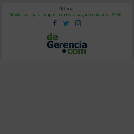
Última:
Stablecoins para empresas: cómo pagar y cobrar en 2026
Despido silencioso: qué es y por qué sale tan caro
IA en selección de personal: cómo auditarla a tiempo
Trabajo forzoso en la cadena de suministro: qué hacer
Mercado hispano de EE. UU.: cómo segmentarlo y venderle