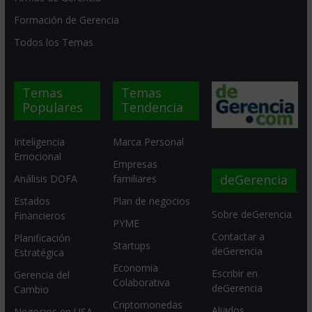
Formación de Gerencia
Todos los Temas
Temas
Temas
Populares
Tendencia
Inteligencia
Marca Personal
Emocional
Empresas
deGerencia
Análisis DOFA
familiares
Estados
Plan de negocios
Sobre deGerencia
Financieros
PYME
Contactar a
Planificación
Startups
deGerencia
Estratégica
Economia
Escribir en
Gerencia del
Colaborativa
deGerencia
Cambio
Criptomonedas
Aliados
Negocios en USA