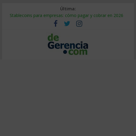
Última:
Stablecoins para empresas: cómo pagar y cobrar en 2026
Despido silencioso: qué es y por qué sale tan caro
IA en selección de personal: cómo auditarla a tiempo
Trabajo forzoso en la cadena de suministro: qué hacer
Mercado hispano de EE. UU.: cómo segmentarlo y venderle