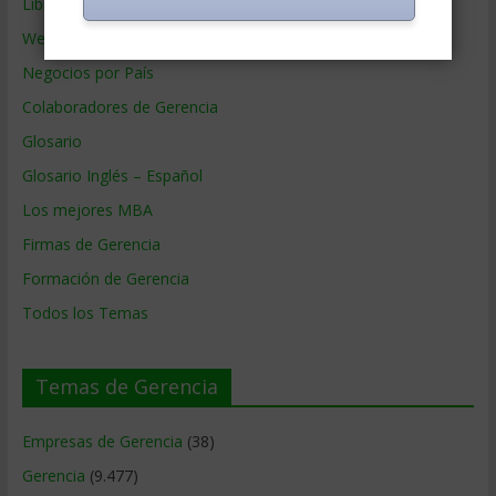
Libros de Gerencia
Webs de Gerencia
Negocios por País
Colaboradores de Gerencia
Glosario
Glosario Inglés – Español
Los mejores MBA
Firmas de Gerencia
Formación de Gerencia
Todos los Temas
Temas de Gerencia
Empresas de Gerencia
(38)
Gerencia
(9.477)