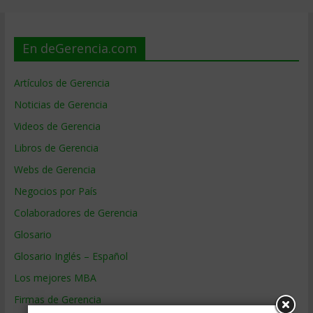
En deGerencia.com
Artículos de Gerencia
Noticias de Gerencia
Videos de Gerencia
Libros de Gerencia
Webs de Gerencia
Negocios por País
Colaboradores de Gerencia
Glosario
Glosario Inglés – Español
Los mejores MBA
Firmas de Gerencia