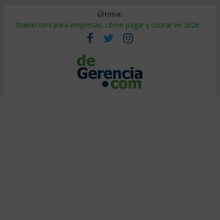
Última:
Stablecoins para empresas: cómo pagar y cobrar en 2026
Despido silencioso: qué es y por qué sale tan caro
IA en selección de personal: cómo auditarla a tiempo
Trabajo forzoso en la cadena de suministro: qué hacer
Mercado hispano de EE. UU.: cómo segmentarlo y venderle