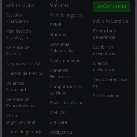
deGerencia
Análisis DOFA
familiares
Estados
Plan de negocios
Sobre deGerencia
Financieros
PYME
Contactar a
Planificación
Startups
deGerencia
Estratégica
Economia
Escribir en
Gerencia del
Colaborativa
deGerencia
Cambio
Criptomonedas
Aliados
Negocios en USA
deGerencia
Comercio
Fijación de Precios
Electrónico
TecnoGerencia.co
Balanced
m
Computación en
Scorecard
La Nube
Su Privacidad
Gerencia del
Privacidad Online
Conocimiento
Web 2.0
Clima
organizacional
Big Data
Libros de gerencia
Inteligencia