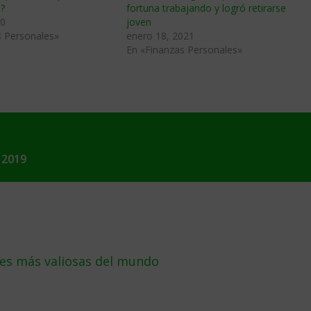
s?
fortuna trabajando y logró retirarse
20
joven
s Personales»
enero 18, 2021
En «Finanzas Personales»
 2019
les más valiosas del mundo