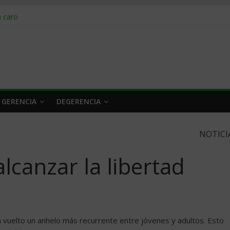
obrar en 2026
n caro
 a tiempo
 qué hacer
rlo y venderle
 GERENCIA
DEGERENCIA
NOTICI
canzar la libertad
ha vuelto un anhelo más recurrente entre jóvenes y adultos. Esto