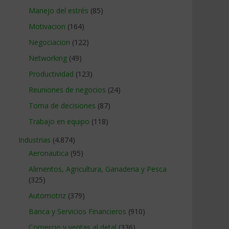
Manejo del estrés
(85)
Motivacion
(164)
Negociacion
(122)
Networking
(49)
Productividad
(123)
Reuniones de negocios
(24)
Toma de decisiones
(87)
Trabajo en equipo
(118)
Industrias
(4.874)
Aeronautica
(95)
Alimentos, Agricultura, Ganaderia y Pesca
(325)
Automotriz
(379)
Banca y Servicios Financieros
(910)
Comercio y ventas al detal
(336)