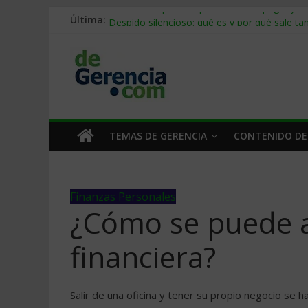
Última:
Stablecoins para empresas: cómo pagar y c
Despido silencioso: qué es y por qué sale ta
IA en selección de personal: cómo auditarla
Trabajo forzoso en la cadena de suministro:
Mercado hispano de EE. UU.: cómo segmenta
TEMAS DE GERENCIA
CONTENIDO DE
Finanzas Personales
¿Cómo se puede al
financiera?
Salir de una oficina y tener su propio negocio se 