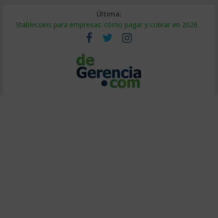
Última:
Stablecoins para empresas: cómo pagar y cobrar en 2026
Despido silencioso: qué es y por qué sale tan caro
IA en selección de personal: cómo auditarla a tiempo
Trabajo forzoso en la cadena de suministro: qué hacer
Mercado hispano de EE. UU.: cómo segmentarlo y venderle