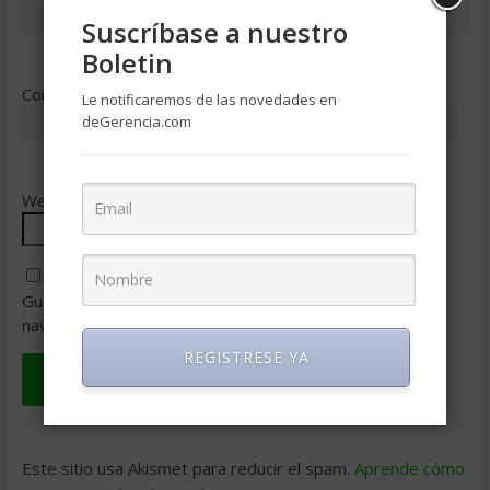
Suscríbase a nuestro
Boletin
Correo electrónico
*
Le notificaremos de las novedades en
deGerencia.com
Web
Guarda mi nombre, correo electrónico y web en este
navegador para la próxima vez que comente.
REGISTRESE YA
Este sitio usa Akismet para reducir el spam.
Aprende cómo