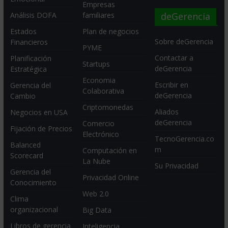
Empresas
deGerencia
Análisis DOFA
familiares
Estados
Plan de negocios
Sobre deGerencia
Financieros
PYME
Contactar a
Planificación
Startups
deGerencia
Estratégica
Economia
Escribir en
Gerencia del
Colaborativa
deGerencia
Cambio
Criptomonedas
Aliados
Negocios en USA
deGerencia
Comercio
Fijación de Precios
Electrónico
TecnoGerencia.co
Balanced
m
Computación en
Scorecard
La Nube
Su Privacidad
Gerencia del
Privacidad Online
Conocimiento
Web 2.0
Clima
organizacional
Big Data
Libros de gerencia
Inteligencia