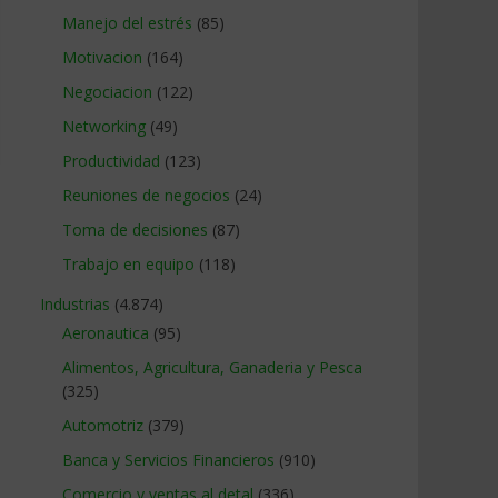
Manejo del estrés
(85)
Motivacion
(164)
Negociacion
(122)
Networking
(49)
Productividad
(123)
Reuniones de negocios
(24)
Toma de decisiones
(87)
Trabajo en equipo
(118)
Industrias
(4.874)
Aeronautica
(95)
Alimentos, Agricultura, Ganaderia y Pesca
(325)
Automotriz
(379)
Banca y Servicios Financieros
(910)
Comercio y ventas al detal
(336)