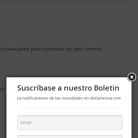
ste navegador para la próxima vez que comente.
Suscríbase a nuestro Boletin
de cómo se procesan los datos de tus comentarios
.
Le notificaremos de las novedades en deGerencia.com