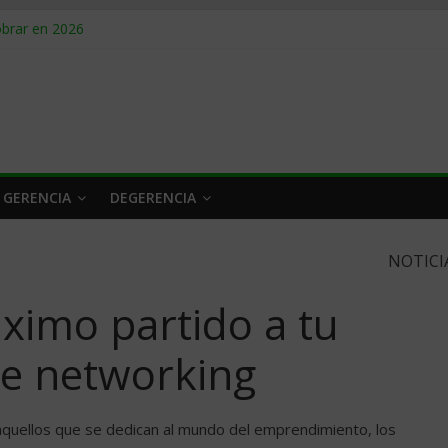
obrar en 2026
n caro
 a tiempo
 qué hacer
rlo y venderle
 GERENCIA
DEGERENCIA
NOTICI
ximo partido a tu
e networking
 aquellos que se dedican al mundo del emprendimiento, los