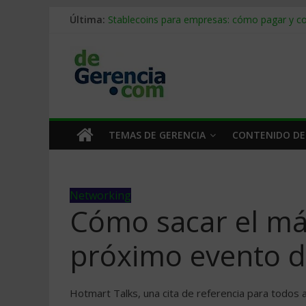
Última:
Stablecoins para empresas: cómo pagar y c
Despido silencioso: qué es y por qué sale ta
IA en selección de personal: cómo auditarla
Trabajo forzoso en la cadena de suministro:
Mercado hispano de EE. UU.: cómo segmenta
TEMAS DE GERENCIA
CONTENIDO DE
Networking
Cómo sacar el má
próximo evento d
Hotmart Talks, una cita de referencia para todos