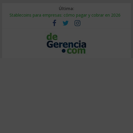
Última:
Stablecoins para empresas: cómo pagar y cobrar en 2026
Despido silencioso: qué es y por qué sale tan caro
IA en selección de personal: cómo auditarla a tiempo
Trabajo forzoso en la cadena de suministro: qué hacer
Mercado hispano de EE. UU.: cómo segmentarlo y venderle