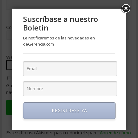
Suscríbase a nuestro
Boletin
Correo electrónico
*
Le notificaremos de las novedades en
deGerencia.com
Web
Guarda mi nombre, correo electrónico y web en este
navegador para la próxima vez que comente.
REGISTRESE YA
Este sitio usa Akismet para reducir el spam.
Aprende cómo