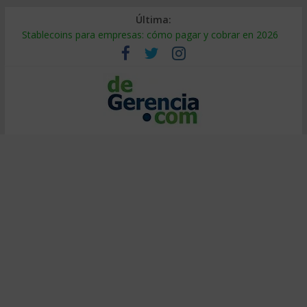
Última:
Stablecoins para empresas: cómo pagar y cobrar en 2026
Despido silencioso: qué es y por qué sale tan caro
IA en selección de personal: cómo auditarla a tiempo
Trabajo forzoso en la cadena de suministro: qué hacer
Mercado hispano de EE. UU.: cómo segmentarlo y venderle