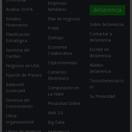
Empresas
deGerencia
Análisis DOFA
familiares
Estados
Plan de negocios
Sobre deGerencia
Financieros
PYME
Contactar a
Planificación
Startups
deGerencia
Estratégica
Economia
Escribir en
Gerencia del
Colaborativa
deGerencia
Cambio
Criptomonedas
Aliados
Negocios en USA
deGerencia
Comercio
Fijación de Precios
Electrónico
TecnoGerencia.co
Balanced
m
Computación en
Scorecard
La Nube
Su Privacidad
Gerencia del
Privacidad Online
Conocimiento
Web 2.0
Clima
organizacional
Big Data
Libros de gerencia
Inteligencia