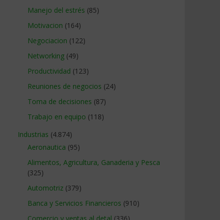
Manejo del estrés
(85)
Motivacion
(164)
Negociacion
(122)
Networking
(49)
Productividad
(123)
Reuniones de negocios
(24)
Toma de decisiones
(87)
Trabajo en equipo
(118)
Industrias
(4.874)
Aeronautica
(95)
Alimentos, Agricultura, Ganaderia y Pesca
(325)
Automotriz
(379)
Banca y Servicios Financieros
(910)
Comercio y ventas al detal
(336)