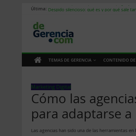
Última:
Stablecoins para empresas: cómo pagar y c
Despido silencioso: qué es y por qué sale ta
IA en selección de personal: cómo auditarla
Trabajo forzoso en la cadena de suministro:
Mercado hispano de EE. UU.: cómo segmenta
TEMAS DE GERENCIA
CONTENIDO DE
Marketing Digital
Cómo las agencia
para adaptarse a
Las agencias han sido una de las herramientas en