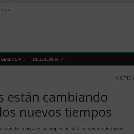
obrar en 2026
n caro
 a tiempo
 qué hacer
rlo y venderle
 GERENCIA
DEGERENCIA
NOTICI
s están cambiando
 los nuevos tiempos
 las que las marcas y las empresas se han apoyado de forma