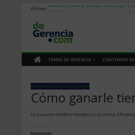
Última:
Stablecoins para empresas: cómo pagar y c
Despido silencioso: qué es y por qué sale ta
IA en selección de personal: cómo auditarla
Trabajo forzoso en la cadena de suministro:
Mercado hispano de EE. UU.: cómo segmenta
TEMAS DE GERENCIA
CONTENIDO DE
Administracion del tiempo
Cómo ganarle tie
La ecuación hombre=tiempo ya no cierra. Eficiencia
Relacionado