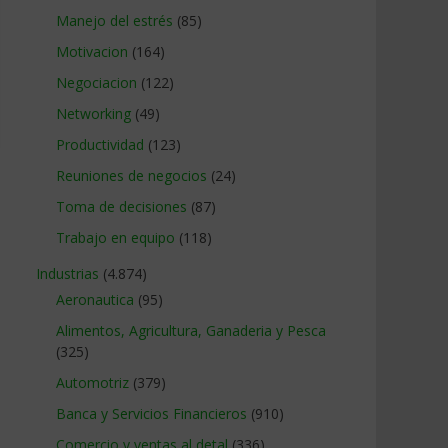
Manejo del estrés
(85)
Motivacion
(164)
Negociacion
(122)
Networking
(49)
Productividad
(123)
Reuniones de negocios
(24)
Toma de decisiones
(87)
Trabajo en equipo
(118)
Industrias
(4.874)
Aeronautica
(95)
Alimentos, Agricultura, Ganaderia y Pesca
(325)
Automotriz
(379)
Banca y Servicios Financieros
(910)
Comercio y ventas al detal
(336)