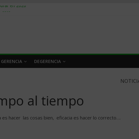
obrar en 2026
n caro
 a tiempo
 qué hacer
rlo y venderle
 GERENCIA
DEGERENCIA
NOTICI
mpo al tiempo
 es hacer las cosas bien, eficacia es hacer lo correcto….